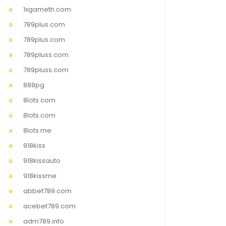
1xgameth.com
789plus.com
789plus.com
789pluss.com
789pluss.com
888pg
8lots.com
8lots.com
8lots.me
918kiss
918kissauto
918kissme
abbet789.com
acebet789.com
adm789.info