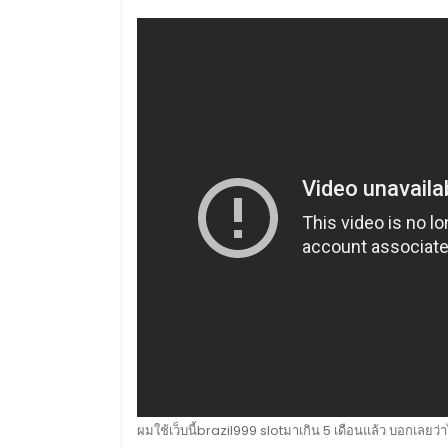
ผมใช้เว็บนี้brazil999 slotมาเกิน 5 เดือนแล้ว บอกเลย