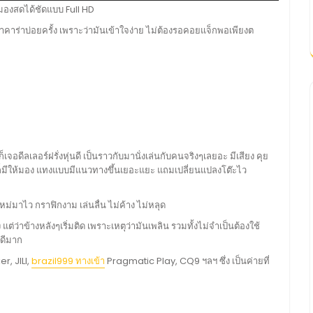
ก มองสดได้ชัดแบบ Full HD
าร่าบ่อยครั้ง เพราะว่ามันเข้าใจง่าย ไม่ต้องรอคอยแจ็กพอเพียงต
จอดีลเลอร์ฝรั่งหุ่นดี เป็นราวกับมานั่งเล่นกับคนจริงๆเลยอะ มีเสียง คุย
ปก็มีให้มอง แทงแบบมีแนวทางขึ้นเยอะแยะ แถมเปลี่ยนแปลงโต๊ะไว
ม่มาไว กราฟิกงาม เล่นลื่น ไม่ค้าง ไม่หลุด
่ว่าข้างหลังๆเริ่มติด เพราะเหตุว่ามันเพลิน รวมทั้งไม่จำเป็นต้องใช้
้ดีมาก
er, JILI,
brazil999 ทางเข้า
Pragmatic Play, CQ9 ฯลฯ ซึ่ง เป็นค่ายที่