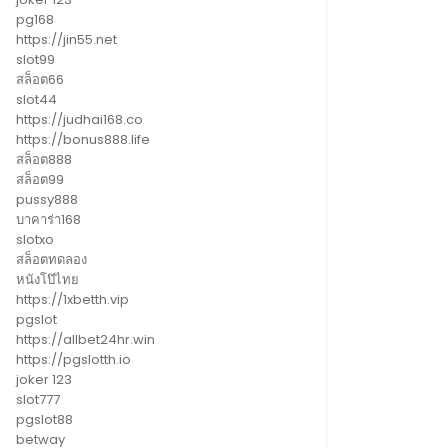
pg168
https://jin55.net
slot99
สล็อต66
slot44
https://judhai168.co
https://bonus888.life
สล็อต888
สล็อต99
pussy888
บาคาร่า168
slotxo
สล็อตทดลอง
หนังโป๊ไทย
https://1xbetth.vip
pgslot
https://allbet24hr.win
https://pgslotth.io
joker 123
slot777
pgslot88
betway