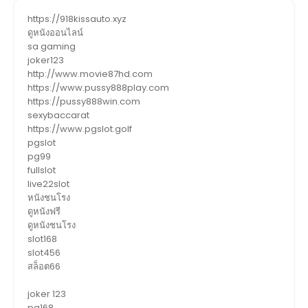
https://918kissauto.xyz
ดูหนังออนไลน์
sa gaming
joker123
http://www.movie87hd.com
https://www.pussy888play.com
https://pussy888win.com
sexybaccarat
https://www.pgslot.golf
pgslot
pg99
fullslot
live22slot
หนังชนโรง
ดูหนังฟรี
ดูหนังชนโรง
slot168
slot456
สล็อต66
joker 123
pg168