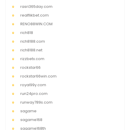
rasri365day.com
realflikbet.com
RENO88WIN.COM
rich818
rich8188.com
rich8188.net
rizzbetx.com
rockstar66
rockstar66win.com
royal99y.com
run24pro.com
runway789s.com
sagame
sagame168
sagame168th