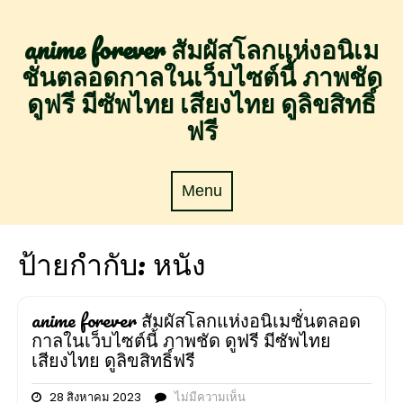
Skip
to
anime forever สัมผัสโลกแห่งอนิเม
content
ชั่นตลอดกาลในเว็บไซต์นี้ ภาพชัด
ดูฟรี มีซัพไทย เสียงไทย ดูลิขสิทธิ์
ฟรี
Menu
Menu
ป้ายกำกับ:
หนัง
anime forever สัมผัสโลกแห่งอนิเมชั่นตลอด
กาลในเว็บไซต์นี้ ภาพชัด ดูฟรี มีซัพไทย
เสียงไทย ดูลิขสิทธิ์ฟรี
28 สิงหาคม 2023
ไม่มีความเห็น