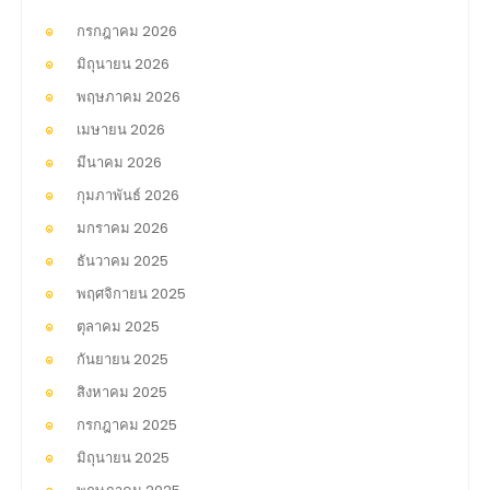
กรกฎาคม 2026
มิถุนายน 2026
พฤษภาคม 2026
เมษายน 2026
มีนาคม 2026
กุมภาพันธ์ 2026
มกราคม 2026
ธันวาคม 2025
พฤศจิกายน 2025
ตุลาคม 2025
กันยายน 2025
สิงหาคม 2025
กรกฎาคม 2025
มิถุนายน 2025