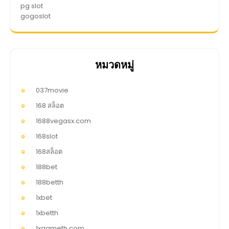
pg slot
gogoslot
หมวดหมู่
037movie
168 สล็อต
1688vegasx.com
168slot
168สล็อต
188bet
188betth
1xbet
1xbetth
1xgameth.com