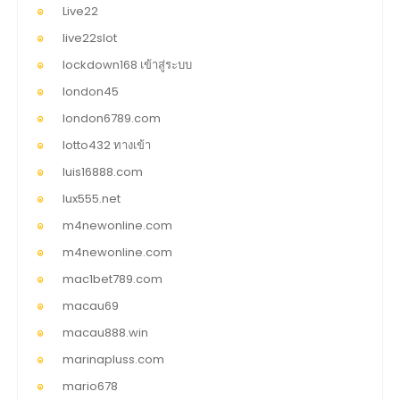
Live22
live22slot
lockdown168 เข้าสู่ระบบ
london45
london6789.com
lotto432 ทางเข้า
luis16888.com
lux555.net
m4newonline.com
m4newonline.com
mac1bet789.com
macau69
macau888.win
marinapluss.com
mario678