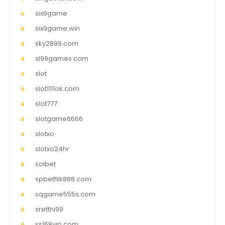
six9game
six9game.win
sky2899.com
sl99games.com
slot
slot1111ok.com
slot777
slotgame6666
slotxo
slotxo24hr
soibet
spbetflik888.com
sqgame555s.com
sretthi99
ss168vip.com