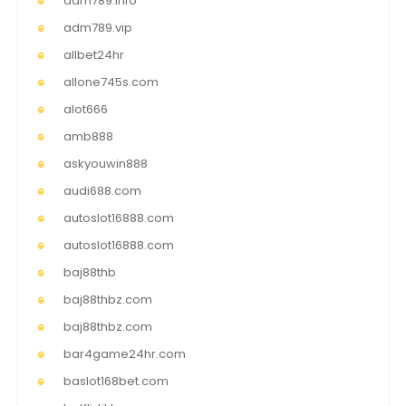
adm789.info
adm789.vip
allbet24hr
allone745s.com
alot666
amb888
askyouwin888
audi688.com
autoslot16888.com
autoslot16888.com
baj88thb
baj88thbz.com
baj88thbz.com
bar4game24hr.com
baslot168bet.com