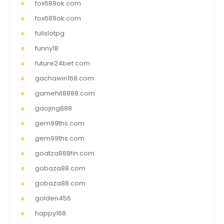
fox689ok.com
fox689ok.com
fullslotpg
funny18
future24bet.com
gachawin168.com
gamehit8888.com
gaojing888
gem99ths.com
gem99ths.com
goatza888fin.com
gobaza88.com
gobaza88.com
golden456
happy168