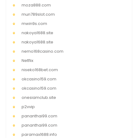
moza888.com
mun789slot.com
mwin9s.com
nakoya1688.site
nakoya1688.site
nemo168casino.com
Netflix
niseko168bet.com
okcasino159.com
okcasino159.com
onesiamclub.site
p2vvip
pananthai99.com
pananthai99.com
paramax1688.info