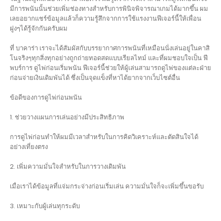
มีการพนันนั้นช่วยเพิ่มช่องทางสำหรับการพินิจพิจารณาเกมได้มากขึ้น ผม
เลยอยากแชร์ข้อมูลแล้วก็ความรู้สึกจากการใช้แรงงานฟีเจอร์นี้ให้เพื่อน
ฝูงๆได้รู้จักกันครับผม
ที่ บาคาร่า เราจะได้สัมผัสกับบรรยากาศการพนันที่เหมือนนั่งเล่นอยู่ในคาสิ
โนจริงๆทุกสิ่งทุกอย่างถูกถ่ายทอดสดแบบเรียลไทม์ และที่ผมชอบใจเป็น ฟี
พบร์การ ดูไพ่ก่อนเริ่มพนัน ฟีเจอร์นี้ช่วยให้ผู้เล่นสามารถดูไพ่ของแต่ละฝ่าย
ก่อนจ่ายเงินเดิมพันได้ ซึ่งเป็นจุดแข็งที่หาได้ยากจากเว็บไซต์อื่น
ข้อดีของการดูไพ่ก่อนพนัน
1. ช่วยวางแผนการเล่นอย่างมีประสิทธิภาพ
การดูไพ่ก่อนทำให้ผมมีเวลาสำหรับในการคิดวิเคราะห์และตัดสินใจได้
อย่างเที่ยงตรง
2. เพิ่มความมั่นใจสำหรับในการวางเดิมพัน
เมื่อเราได้ข้อมูลที่แจ่มกระจ่างก่อนเริ่มเล่น ความมั่นใจก็จะเพิ่มขึ้นขอรับ
3. เหมาะกับผู้เล่นทุกระดับ