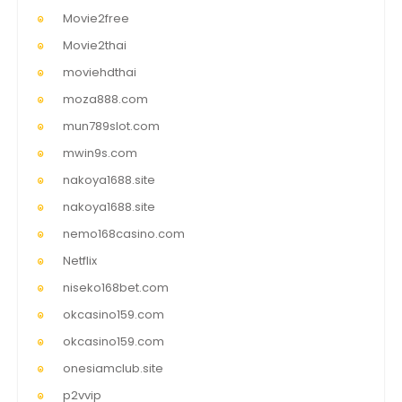
Movie2free
Movie2thai
moviehdthai
moza888.com
mun789slot.com
mwin9s.com
nakoya1688.site
nakoya1688.site
nemo168casino.com
Netflix
niseko168bet.com
okcasino159.com
okcasino159.com
onesiamclub.site
p2vvip