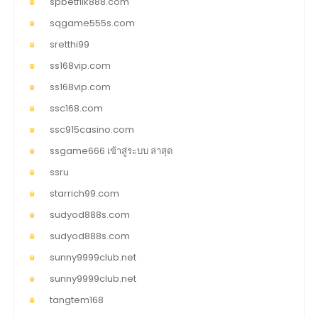
spbetflik888.com
sqgame555s.com
sretthi99
ss168vip.com
ss168vip.com
ssc168.com
ssc915casino.com
ssgame666 เข้าสู่ระบบ ล่าสุด
ssru
starrich99.com
sudyod888s.com
sudyod888s.com
sunny9999club.net
sunny9999club.net
tangtem168