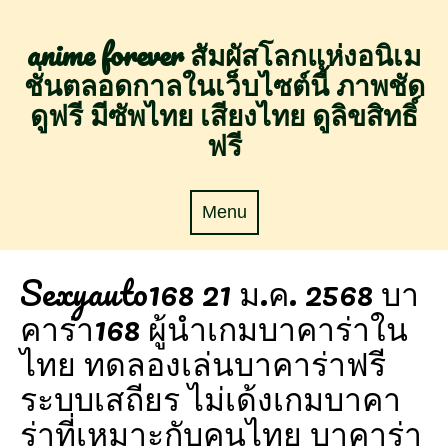
Skip
to
anime forever สัมผัสโลกแห่งอนิเม
content
ชั่นตลอดกาลในเว็บไซต์นี้ ภาพชัด
ดูฟรี มีซัพไทย เสียงไทย ดูลิขสิทธิ์
ฟรี
Menu
Menu
Sexyauto168 21 ม.ค. 2568 บา
คาร่า168 ผู้นำเกมบาคาร่าใน
ไทย ทดลองเล่นบาคาร่าฟรี
ระบบเสถียร ไม่เด้งเกมบาคา
ร่าที่เหมาะกับคนไทย บาคาร่า