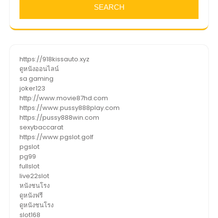
https://918kissauto.xyz
ดูหนังออนไลน์
sa gaming
joker123
http://www.movie87hd.com
https://www.pussy888play.com
https://pussy888win.com
sexybaccarat
https://www.pgslot.golf
pgslot
pg99
fullslot
live22slot
หนังชนโรง
ดูหนังฟรี
ดูหนังชนโรง
slot168