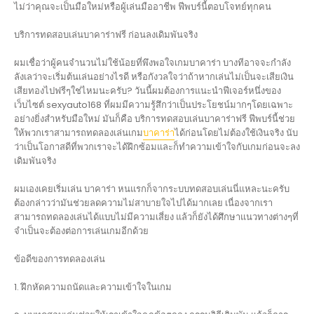
ไม่ว่าคุณจะเป็นมือใหม่หรือผู้เล่นมืออาชีพ ฟีพบร์นี้ตอบโจทย์ทุกคน
บริการทดสอบเล่นบาคาร่าฟรี ก่อนลงเดิมพันจริง
ผมเชื่อว่าผู้คนจำนวนไม่ใช้น้อยที่พึงพอใจเกมบาคาร่า บางทีอาจจะกำลัง
ลังเลว่าจะเริ่มต้นเล่นอย่างไรดี หรือกังวลใจว่าถ้าหากเล่นไม่เป็นจะเสียเงิน
เสียทองไปฟรีๆใช่ไหมนะครับ? วันนี้ผมต้องการแนะนำฟีเจอร์หนึ่งของ
เว็บไซต์ sexyauto168 ที่ผมมีความรู้สึกว่าเป็นประโยชน์มากๆโดยเฉพาะ
อย่างยิ่งสำหรับมือใหม่ มันก็คือ บริการทดสอบเล่นบาคาร่าฟรี ฟีพบร์นี้ช่วย
ให้พวกเราสามารถทดลองเล่นเกม
บาคาร่า
ได้ก่อนโดยไม่ต้องใช้เงินจริง นับ
ว่าเป็นโอกาสดีที่พวกเราจะได้ฝึกซ้อมและก็ทำความเข้าใจกับเกมก่อนจะลง
เดิมพันจริง
ผมเองเคยเริ่มเล่น บาคาร่า หนแรกก็จากระบบทดสอบเล่นนี่แหละนะครับ
ต้องกล่าวว่ามันช่วยลดความไม่สาบายใจไปได้มากเลย เนื่องจากเรา
สามารถทดลองเล่นได้แบบไม่มีความเสี่ยง แล้วก็ยังได้ศึกษาแนวทางต่างๆที่
จำเป็นจะต้องต่อการเล่นเกมอีกด้วย
ข้อดีของการทดลองเล่น
1. ฝึกหัดความถนัดและความเข้าใจในเกม