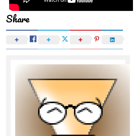
Share