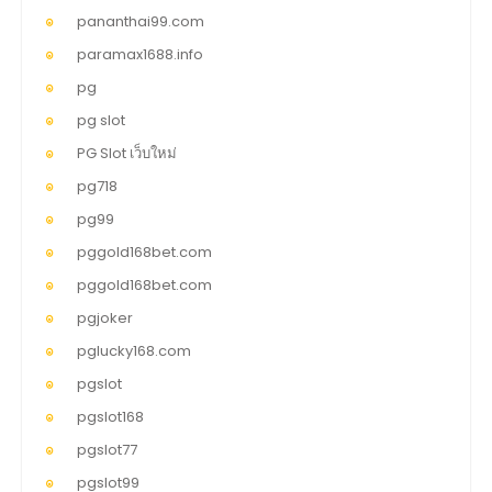
pananthai99.com
paramax1688.info
pg
pg slot
PG Slot เว็บใหม่
pg718
pg99
pggold168bet.com
pggold168bet.com
pgjoker
pglucky168.com
pgslot
pgslot168
pgslot77
pgslot99