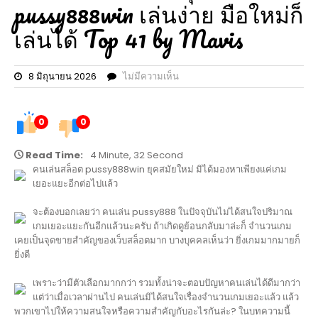
pussy888win เล่นง่าย มือใหม่ก็
เล่นได้ Top 41 by Mavis
8 มิถุนายน 2026
ไม่มีความเห็น
0
0
Read Time:
4 Minute, 32 Second
คนเล่นสล็อต pussy888win ยุคสมัยใหม่ มิได้มองหาเพียงแค่เกม
เยอะแยะอีกต่อไปแล้ว
จะต้องบอกเลยว่า คนเล่น pussy888 ในปัจจุบันไม่ได้สนใจปริมาณ
เกมเยอะแยะกันอีกแล้วนะครับ ถ้าเกิดดูย้อนกลับมาล่ะก็ จำนวนเกม
เคยเป็นจุดขายสำคัญของเว็บสล็อตมาก บางบุคคลเห็นว่า ยิ่งเกมมากมายก็
ยิ่งดี
เพราะว่ามีตัวเลือกมากกว่า รวมทั้งน่าจะตอบปัญหาคนเล่นได้ดีมากว่า
แต่ว่าเมื่อเวลาผ่านไป คนเล่นมิได้สนใจเรื่องจำนวนเกมเยอะแล้ว แล้ว
พวกเขาไปให้ความสนใจหรือความสำคัญกับอะไรกันล่ะ? ในบทความนี้