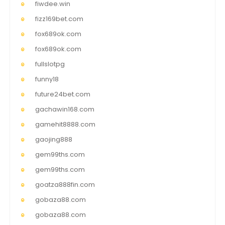
fiwdee.win
fizz169bet.com
fox689ok.com
fox689ok.com
fullslotpg
funny18
future24bet.com
gachawin168.com
gamehit8888.com
gaojing888
gem99ths.com
gem99ths.com
goatza888fin.com
gobaza88.com
gobaza88.com