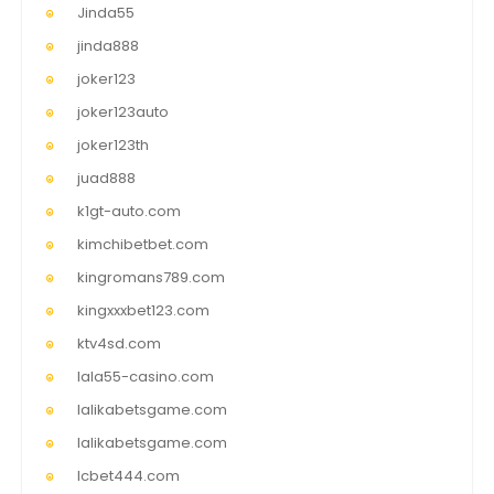
Jinda55
jinda888
joker123
joker123auto
joker123th
juad888
k1gt-auto.com
kimchibetbet.com
kingromans789.com
kingxxxbet123.com
ktv4sd.com
lala55-casino.com
lalikabetsgame.com
lalikabetsgame.com
lcbet444.com