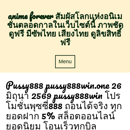
Skip
to
anime forever สัมผัสโลกแห่งอนิเม
content
ชั่นตลอดกาลในเว็บไซต์นี้ ภาพชัด
ดูฟรี มีซัพไทย เสียงไทย ดูลิขสิทธิ์
ฟรี
Menu
Menu
Pussy888 pussy888win.one 26
มิถุนา 2569 pussy888win โปร
โมชั่นพุซซี่888 ถอนได้จริง ทุก
ยอดฝาก 5% สล็อตออนไลน์
ยอดนิยม โอนเร็วทุกบิล