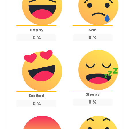
Happy
Sad
0
%
0
%
Sleepy
Excited
0
%
0
%