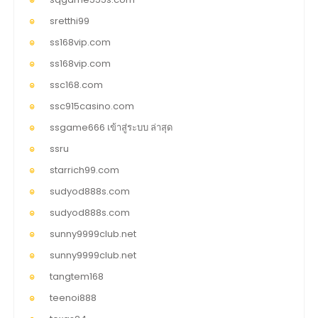
sretthi99
ss168vip.com
ss168vip.com
ssc168.com
ssc915casino.com
ssgame666 เข้าสู่ระบบ ล่าสุด
ssru
starrich99.com
sudyod888s.com
sudyod888s.com
sunny9999club.net
sunny9999club.net
tangtem168
teenoi888