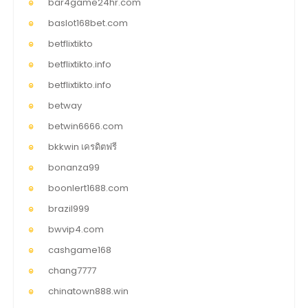
bar4game24hr.com
baslot168bet.com
betflixtikto
betflixtikto.info
betflixtikto.info
betway
betwin6666.com
bkkwin เครดิตฟรี
bonanza99
boonlert1688.com
brazil999
bwvip4.com
cashgame168
chang7777
chinatown888.win