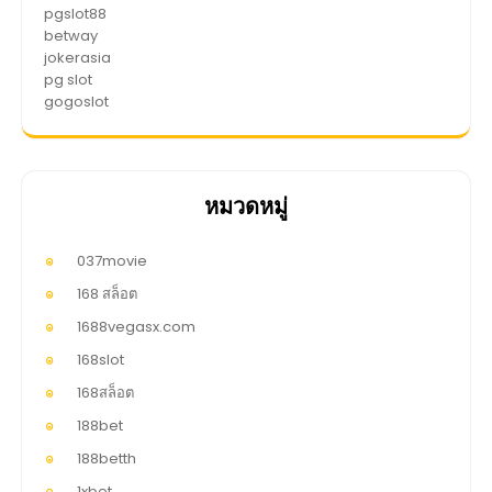
pgslot88
betway
jokerasia
pg slot
gogoslot
หมวดหมู่
037movie
168 สล็อต
1688vegasx.com
168slot
168สล็อต
188bet
188betth
1xbet