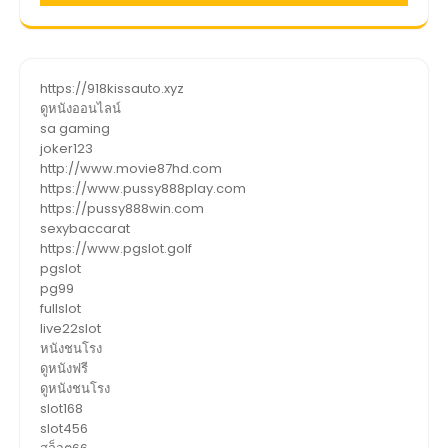
https://918kissauto.xyz
ดูหนังออนไลน์
sa gaming
joker123
http://www.movie87hd.com
https://www.pussy888play.com
https://pussy888win.com
sexybaccarat
https://www.pgslot.golf
pgslot
pg99
fullslot
live22slot
หนังชนโรง
ดูหนังฟรี
ดูหนังชนโรง
slot168
slot456