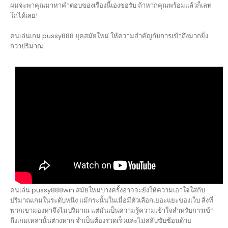
ผมจะพาคุณมาหาคำตอบของเรื่องนี้เองขอรับ ถ้าหากคุณพร้อมแล้วก็เลท
โกได้เลย!
คนเล่นเกม pussy888 ยุคสมัยใหม่ ให้ความสำคัญกับการเข้าถึงมากยิ่ง
กว่าปริมาณ
คนเล่น pussy888win สมัยใหม่บางครั้งอาจจะยังให้ความเอาใจใส่กับ
ปริมาณเกมในระดับหนึ่ง แม้กระนั้นในเมื่อมีตัวเลือกเยอะแยะของเว็บ สิ่งที่
พวกเขามองหาจึงไม่ปริมาณ แต่มันเป็นความรู้ความเข้าใจสำหรับการเข้า
ถึงเกมเหล่านั้นต่างหาก จำเป็นต้องรวดเร็วและไม่สลับซับซ้อนด้วย