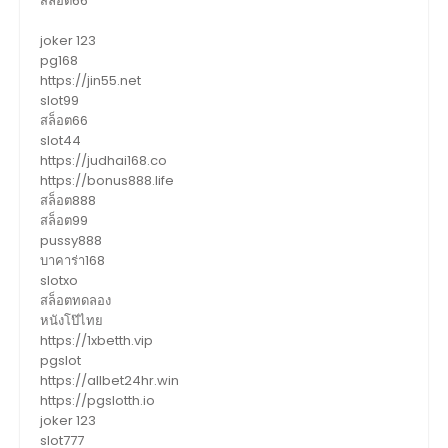
สล็อต66
joker 123
pg168
https://jin55.net
slot99
สล็อต66
slot44
https://judhai168.co
https://bonus888.life
สล็อต888
สล็อต99
pussy888
บาคาร่า168
slotxo
สล็อตทดลอง
หนังโป๊ไทย
https://1xbetth.vip
pgslot
https://allbet24hr.win
https://pgslotth.io
joker 123
slot777