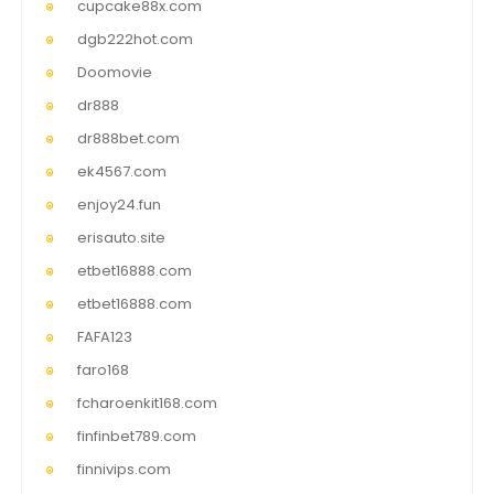
cupcake88x.com
dgb222hot.com
Doomovie
dr888
dr888bet.com
ek4567.com
enjoy24.fun
erisauto.site
etbet16888.com
etbet16888.com
FAFA123
faro168
fcharoenkit168.com
finfinbet789.com
finnivips.com