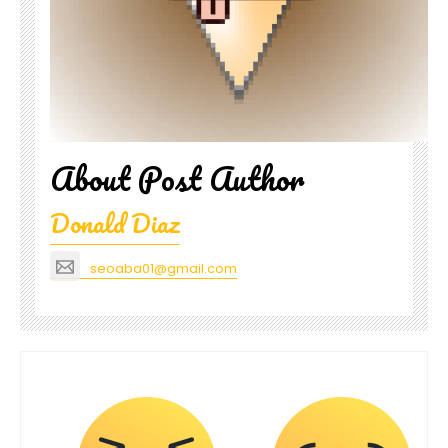
About Post Author
Donald Diaz
seoaba01@gmail.com