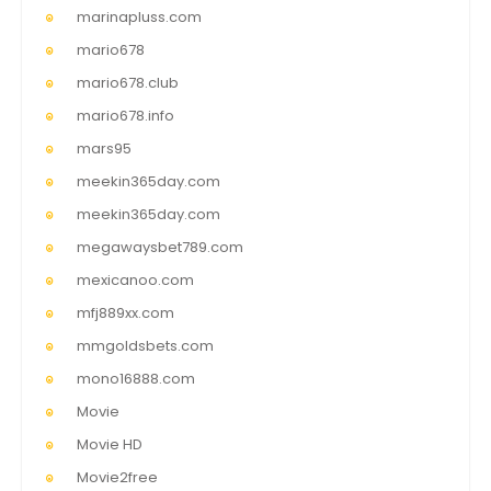
marinapluss.com
mario678
mario678.club
mario678.info
mars95
meekin365day.com
meekin365day.com
megawaysbet789.com
mexicanoo.com
mfj889xx.com
mmgoldsbets.com
mono16888.com
Movie
Movie HD
Movie2free