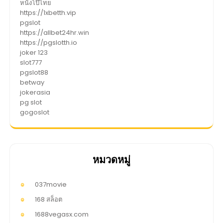
หนังโป๊ไทย
https://1xbetth.vip
pgslot
https://allbet24hr.win
https://pgslotth.io
joker 123
slot777
pgslot88
betway
jokerasia
pg slot
gogoslot
หมวดหมู่
037movie
168 สล็อต
1688vegasx.com