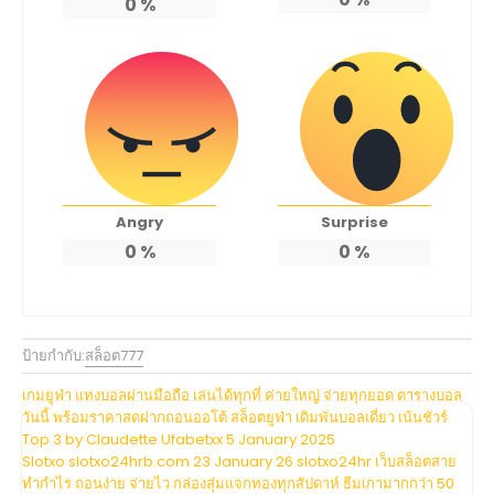
0
%
Angry
Surprise
0
%
0
%
ป้ายกำกับ:
สล็อต777
แนะแนว
เกมยูฟ่า แทงบอลผ่านมือถือ เล่นได้ทุกที่ ค่ายใหญ่ จ่ายทุกยอด ตารางบอล
วันนี้ พร้อมราคาสดฝากถอนออโต้ สล็อตยูฟ่า เดิมพันบอลเดี่ยว เน้นชัวร์
เรื่อง
Top 3 by Claudette Ufabetxx 5 January 2025
Slotxo slotxo24hrb.com 23 January 26 slotxo24hr เว็บสล็อตสาย
ทำกำไร ถอนง่าย จ่ายไว กล่องสุ่มแจกทองทุกสัปดาห์ ธีมเกามากกว่า 50