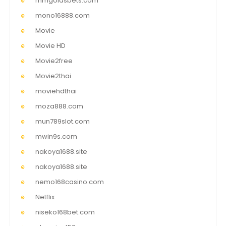
mmgoldsbets.com
mono16888.com
Movie
Movie HD
Movie2free
Movie2thai
moviehdthai
moza888.com
mun789slot.com
mwin9s.com
nakoya1688.site
nakoya1688.site
nemo168casino.com
Netflix
niseko168bet.com