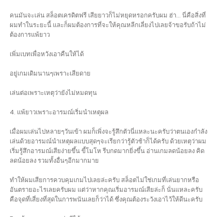
คนมันจะเล่น สล็อตเครดิตฟรี เสียยาวก็ไม่หยุดหรอกครับผม ฮ่า… นี่คือสิ่งที่
ผมทำในระยะนี้ และก็ผมต้องการที่จะให้คุณหลีกเลี่ยงไปเลยจ้าขอรับถ้าไม่
ต้องการแพ้ยาว
เพิ่มเบทเพื่อหวังเอาคืนให้ได้
อยู่เกมเดิมนานๆเพราะเสียดาย
เล่นต่อเพราะเหตุว่ายังไม่หมดทุน
4. แพ้ยาวเพราะอารมณ์เริ่มนำเหตุผล
เมื่อผมเล่นไปหลายๆวันเข้า ผมก็เพิ่งจะรู้สึกตัวนี่แหละนะครับว่าตนเองกำลัง
เล่นด้วยอารมณ์นำเหตุผลแบบสุดๆจะเรียกว่ารู้ตัวช้าก็ได้ครับ ด้วยเหตุว่าผม
เริ่มรู้สึกอารมณ์เสียง่ายขึ้น ขี้โมโห รีบกดมากยิ่งขึ้น อ่านเกมลดน้อยลง คิด
ลดน้อยลง รวมทั้งอื่นๆอีกมากมาย
ทำให้ผมเสียการควบคุมเกมไปเลยล่ะครับ สล็อตไม่ใช่เกมที่เล่นยากหรือ
อันตรายอะไรเลยครับผม แต่ว่าหากคุณเริ่มอารมณ์เสียล่ะก็ นั่นแหละครับ
คือจุดที่เสี่ยงที่สุดในการพนันเลยก็ว่าได้ ซึ่งคุณต้องระวังเอาไว้ให้ดีนะครับ