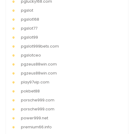
pglucky168.com
pgslot
pgslot168
pgslot77
pgslot99
pgslot999bets.com
pgslotceo
pgzeus88win.com
pgzeus88win.com
play97vip.com
pokbet88
porsche999.com
porsche999.com
power999.net
premium66.info