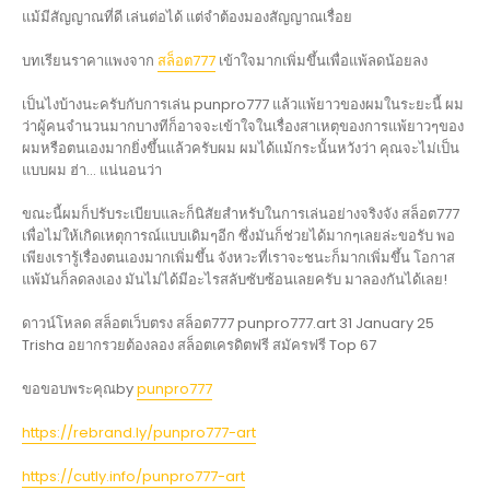
แม้มีสัญญาณที่ดี เล่นต่อได้ แต่จำต้องมองสัญญาณเรื่อย
บทเรียนราคาแพงจาก
สล็อต777
เข้าใจมากเพิ่มขึ้นเพื่อแพ้ลดน้อยลง
เป็นไงบ้างนะครับกับการเล่น punpro777 แล้วแพ้ยาวของผมในระยะนี้ ผม
ว่าผู้คนจำนวนมากบางทีก็อาจจะเข้าใจในเรื่องสาเหตุของการแพ้ยาวๆของ
ผมหรือตนเองมากยิ่งขึ้นแล้วครับผม ผมได้แม้กระนั้นหวังว่า คุณจะไม่เป็น
แบบผม ฮ่า… แน่นอนว่า
ขณะนี้ผมก็ปรับระเบียบและก็นิสัยสำหรับในการเล่นอย่างจริงจัง สล็อต777
เพื่อไม่ให้เกิดเหตุการณ์แบบเดิมๆอีก ซึ่งมันก็ช่วยได้มากๆเลยล่ะขอรับ พอ
เพียงเรารู้เรื่องตนเองมากเพิ่มขึ้น จังหวะที่เราจะชนะก็มากเพิ่มขึ้น โอกาส
แพ้มันก็ลดลงเอง มันไม่ได้มีอะไรสลับซับซ้อนเลยครับ มาลองกันได้เลย!
ดาวน์โหลด สล็อตเว็บตรง สล็อต777 punpro777.art 31 January 25
Trisha อยากรวยต้องลอง สล็อตเครดิตฟรี สมัครฟรี Top 67
ขอขอบพระคุณby
punpro777
https://rebrand.ly/punpro777-art
https://cutly.info/punpro777-art