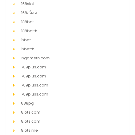
168slot
168สล็อต
188bet
188betth
1xbet
1xbetth
1xgameth.com
789plus.com
789plus.com
789pluss.com
789pluss.com
888pg
8lots.com
8lots.com
8lots.me