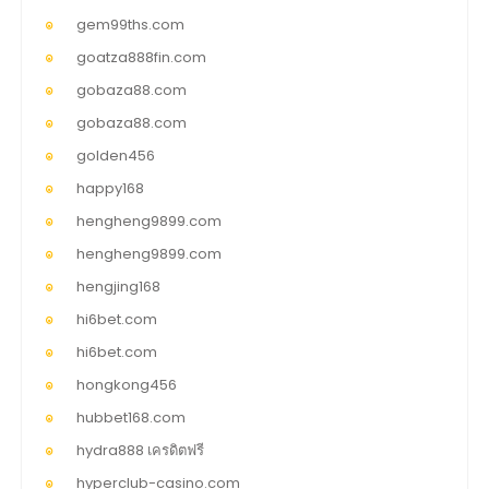
gem99ths.com
goatza888fin.com
gobaza88.com
gobaza88.com
golden456
happy168
hengheng9899.com
hengheng9899.com
hengjing168
hi6bet.com
hi6bet.com
hongkong456
hubbet168.com
hydra888 เครดิตฟรี
hyperclub-casino.com