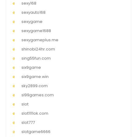
sexy168
sexyauto168
sexygame
sexygame1688
sexygameplus.me
shinobi24hr.com
sing55fun.com
six9game
six9game.win
sky2899.com
sl99games.com
slot
slot1111ok.com
slot777
slotgame6666