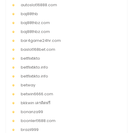
autoslot16888.com
baj88thb
baj88thbz.com
baj88thbz.com
bar4game24hr.com
baslot168bet.com
betflixtikto
betflixtikto.info
betflixtikto.info
betway
betwin6666.com
bkkwin เครดิตฟรี
bonanza99
boonlert1688.com
brazil999