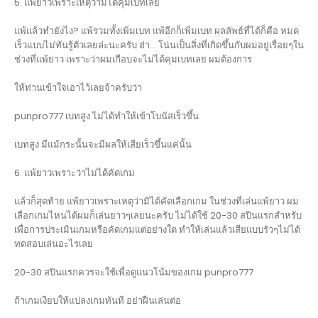
5. แพ้ยาวเพราะเหตุว่ามิได้คุมเบทเลย
แพ้แล้วทำยังไง? แพ้รวมทั้งเพิ่มเบท แพ้อีกก็เพิ่มเบท ผลลัพธ์ที่ได้ก็คือ หมด
เร็วแบบไม่ทันรู้ตัวเลยล่ะนะครับ ฮ่า… โน่นเป็นสิ่งที่เกิดขึ้นกับผมอยู่เรื่อยๆใน
ช่วงที่แพ้ยาว เพราะว่าผมเกือบจะไม่ได้คุมเบทเลย ผมต้องการ
ให้ท่านเข้าใจเอาไว้เลยจ้าครับว่า
punpro777 เบทสูง ไม่ได้ทำให้เข้าโบนัสเร็วขึ้น
เบทสูง มีแม้กระนั้นจะมีผลให้เสียเร็วขึ้นแค่นั้น
6. แพ้ยาวเพราะว่าไม่ได้คัดเกม
แล้วก็สุดท้าย แพ้ยาวเพราะเหตุว่ามิได้คัดเลือกเกม ในช่วงที่เล่นแพ้ยาว ผม
เลือกเกมไหนได้ผมก็เล่นยาวๆเลยนะครับ ไม่ได้ใช้ 20-30 สปินแรกสำหรับ
เพื่อการประเมินเกมหรือคัดเกมแต่อย่างใด ทำให้เล่นแล้วเสียแบบรัวๆไม่ได้
ทดสอบเล่นอะไรเลย
20-30 สปินแรกควรจะใช้เพื่อดูแนวโน้มของเกม punpro777
ถ้าเกมเงียบให้แปลงเกมทันที อย่าฝืนเล่นต่อ