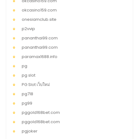
okcasino159.com
okcasino159.com
onesiamclub.site
p2vvip
pananthai99.com
pananthai99.com
paramax1688.info
pg
pg slot
PG Slot เว็บใหม่
pg718
pg99
pggold168bet.com
pggold168bet.com
pgjoker