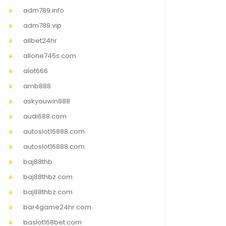
adm789.info
adm789.vip
allbet24hr
allone745s.com
alot666
amb888
askyouwin888
audi688.com
autoslot16888.com
autoslot16888.com
baj88thb
baj88thbz.com
baj88thbz.com
bar4game24hr.com
baslot168bet.com