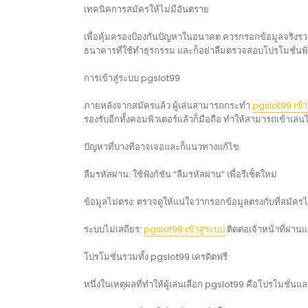
เทคนิคการสมัครให้ไม่มีอันตราย
เพื่อคุ้มครองป้องกันปัญหาในอนาคต ควรกรอกข้อมูลจริงร
ธนาคารที่ใช้ทำธุรกรรม และก็อย่าลืมตรวจสอบโปรโมชั่นพิ
การเข้าสู่ระบบ pgslot99
ภายหลังจากสมัครแล้ว ผู้เล่นสามารถกระทำ
pgslot99 เข้า
รองรับอีกทั้งคอมพิวเตอร์แล้วก็มือถือ ทำให้สามารถเข้าเล่นไ
ปัญหาที่บางทีอาจเจอและก็แนวทางแก้ไข
ลืมรหัสผ่าน: ใช้ฟังก์ชัน “ลืมรหัสผ่าน” เพื่อรีเซ็ตใหม่
ข้อมูลไม่ตรง: ตรวจดูให้แน่ใจว่ากรอกข้อมูลตรงกับที่สมัครไ
ระบบไม่เสถียร:
pgslot99 เข้าสู่ระบบ
ติดต่อเจ้าหน้าที่ผ่า
โปรโมชั่นรวมทั้ง pgslot99 เครดิตฟรี
หนึ่งในเหตุผลที่ทำให้ผู้เล่นเลือก pgslot99 คือโปรโมชั่นและก