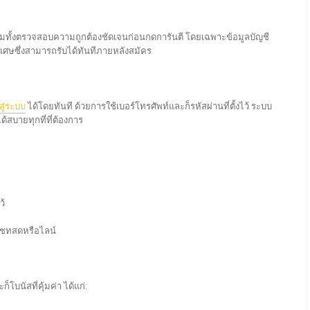
วมทั้งตรวจสอบความถูกต้องชัดเจนก่อนกดการันตี โดยเฉพาะข้อมูลบัญชี
เศษซึ่งสามารถรับได้ทันทีภายหลังสมัคร
สู่ระบบ
ได้โดยทันที ด้วยการใช้เบอร์โทรศัพท์และก็รหัสผ่านที่ตั้งไว้ ระบบ
ด้สบายทุกที่ที่ต้องการ
ว้
นแชทสดหรือไลน์
็โบนัสที่คุ้มค่า ได้แก่: