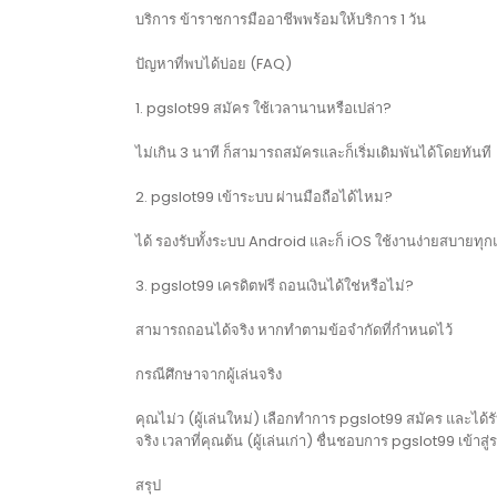
บริการ ข้าราชการมืออาชีพพร้อมให้บริการ 1 วัน
ปัญหาที่พบได้บ่อย (FAQ)
1. pgslot99 สมัคร ใช้เวลานานหรือเปล่า?
ไม่เกิน 3 นาที ก็สามารถสมัครและก็เริ่มเดิมพันได้โดยทันที
2. pgslot99 เข้าระบบ ผ่านมือถือได้ไหม?
ได้ รองรับทั้งระบบ Android และก็ iOS ใช้งานง่ายสบายทุก
3. pgslot99 เครดิตฟรี ถอนเงินได้ใช่หรือไม่?
สามารถถอนได้จริง หากทำตามข้อจำกัดที่กำหนดไว้
กรณีศึกษาจากผู้เล่นจริง
คุณไม่ว (ผู้เล่นใหม่) เลือกทำการ pgslot99 สมัคร และได้
จริง เวลาที่คุณต้น (ผู้เล่นเก่า) ชื่นชอบการ pgslot99 เข้าสู
สรุป