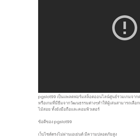
pgslot99 เป็นแพลตฟอร์มสล็อตออนไลน์ศูนย์รวมเกมจากค่า
หรือเกมที่มีธีมจากวัฒนธรรมต่างๆทำให้ผู้เล่นสามารถเลือกเล่น
ไม้สอย ทั้งยังมือถือและคอมพิวเตอร์
ข้อดีของ pgslot99
เว็บไซต์ตรงไม่ผ่านเอเย่นต์ มีความปลอดภัยสูง