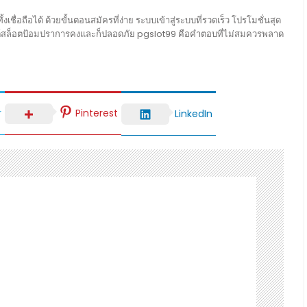
ชื่อถือได้ ด้วยขั้นตอนสมัครที่ง่าย ระบบเข้าสู่ระบบที่รวดเร็ว โปรโมชั่นสุด
บไซต์สล็อตป้อมปราการคงและก็ปลอดภัย pgslot99 คือคำตอบที่ไม่สมควรพลาด
r
Pinterest
LinkedIn