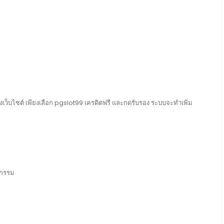
ว็บไซต์ เพียงเลือก pgslot99 เครดิตฟรี และกดรับรอง ระบบจะทำเพิ่ม
รกรรม