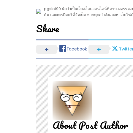
pgslot99 นับว่าเป็นเว็บสล็อตออนไลน์ที่ครบวงจรรวมทั้งเ
คุ้ม และเครดิตฟรีที่จัดเต็ม หากคุณกำลังมองหาเว็
Share
Facebook
Twitte
About Post Author