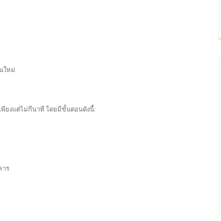
่นใหม่
ยงแต่ไม่กี่นาที โดยมีขั้นตอนดังนี้:
าคาร