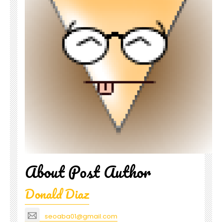
About Post Author
Donald Diaz
seoaba01@gmail.com