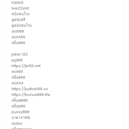
fullslot
live22slot
หนังชนโรง
ดูหนังฟรี
ดูหนังชนโรง
slot168
slot456
สล็อต66
joker 123
pg168
https://jin55.net
slot99
สล็อต66
slot44
https://judhai168.co
https://bonus888.life
สล็อต888
สล็อต99
pussy888
บาคาร่า168
slotxo