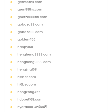
gem99ths.com
gem99ths.com
goatza888fin.com
gobaza88.com
gobaza88.com
golden456
happy168
hengheng9899.com
hengheng9899.com
hengjing168
hi6bet.com
hi6bet.com
hongkong456
hubbet168.com
hydra888 เครดิตฟรี