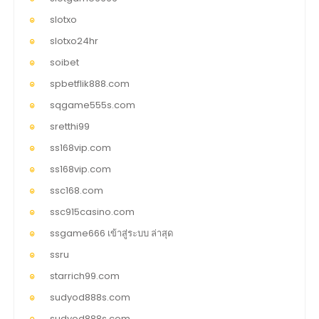
slotxo
slotxo24hr
soibet
spbetflik888.com
sqgame555s.com
sretthi99
ss168vip.com
ss168vip.com
ssc168.com
ssc915casino.com
ssgame666 เข้าสู่ระบบ ล่าสุด
ssru
starrich99.com
sudyod888s.com
sudyod888s.com