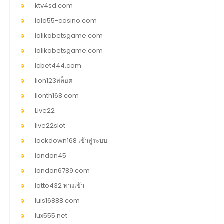
ktv4sd.com
lala55-casino.com
lalikabetsgame.com
lalikabetsgame.com
lcbet444.com
lion123สล็อต
lionth168.com
Live22
live22slot
lockdown168 เข้าสู่ระบบ
london45
london6789.com
lotto432 ทางเข้า
luis16888.com
lux555.net