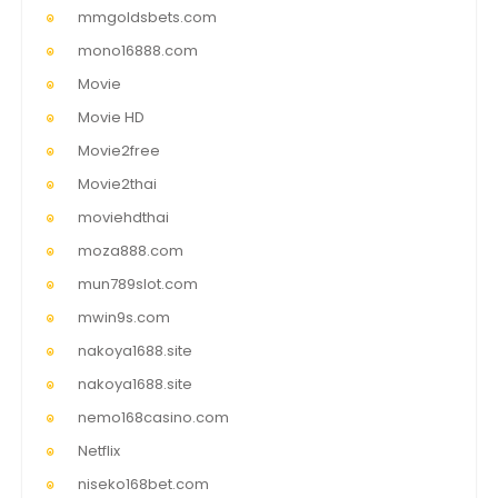
mmgoldsbets.com
mono16888.com
Movie
Movie HD
Movie2free
Movie2thai
moviehdthai
moza888.com
mun789slot.com
mwin9s.com
nakoya1688.site
nakoya1688.site
nemo168casino.com
Netflix
niseko168bet.com