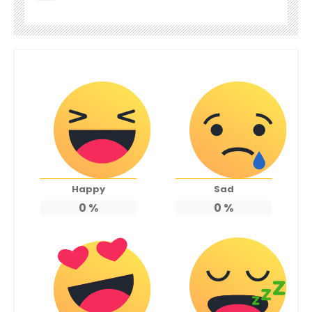
Happy
Sad
0
%
0
%