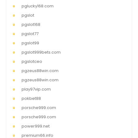
pglucky168.com
pgslot
pgslot168
pgslot77
pgslot99
pgslot999bets.com
pgslotceo
pgzeus88win.com
pgzeus88win.com
play97vip.com
pokbet88
porsche999.com
porsche999.com
power999.net
premium66.info