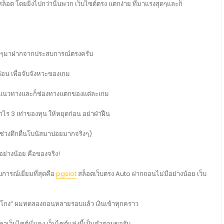
ล็อต โดยยิ่งไปกว่านั้นพวก เว็บไซต์ตรง แตกง่าย ที่มาแรงสุดๆและก็
รง่ายๆมาฝากจากประสบการณ์ตรงครับ
ก่อน เพื่อจับจังหวะของเกม
ราบแนวทางและก็ช่องทางแตกของแต่ละเกม
ำไร 3 เท่าของทุน ให้หยุดก่อน อย่าฝ่าฝืน
ช่วงดึกดื่นโบนัสมาบ่อยมากจริงๆ)
ย่างน้อย คือของจริง!
การณ์เยี่ยมที่สุดคือ
pgslot
สล็อตเว็บตรง Auto ฝากถอนไม่มีอย่างน้อย เว็บ
ไม่คดโกง” ผมทดลองถอนหลายรอบแล้ว เงินเข้าทุกคราว
หาเว็บไซต์มั่นคง เว็บไซต์แห่งนี้เป็นคำตอบขอรับ