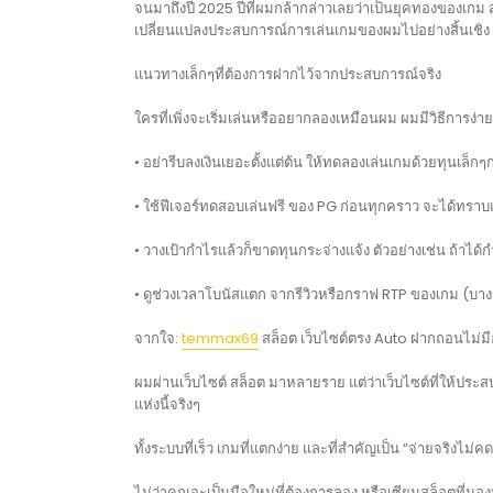
จนมาถึงปี 2025 ปีที่ผมกล้ากล่าวเลยว่าเป็นยุคทองของเกม ส
เปลี่ยนแปลงประสบการณ์การเล่นเกมของผมไปอย่างสิ้นเชิง
แนวทางเล็กๆที่ต้องการฝากไว้จากประสบการณ์จริง
ใครที่เพิ่งจะเริ่มเล่นหรืออยากลองเหมือนผม ผมมีวิธีกา
• อย่ารีบลงเงินเยอะตั้งแต่ต้น ให้ทดลองเล่นเกมด้วยทุนเล็กๆ
• ใช้ฟีเจอร์ทดสอบเล่นฟรี ของ PG ก่อนทุกคราว จะได้ท
• วางเป้ากำไรแล้วก็ขาดทุนกระจ่างแจ้ง ตัวอย่างเช่น ถ้าได้ก
• ดูช่วงเวลาโบนัสแตก จากรีวิวหรือกราฟ RTP ของเกม (บาง
จากใจ:
temmax69
สล็อต เว็บไซต์ตรง Auto ฝากถอนไม่มีอ
ผมผ่านเว็บไซต์ สล็อต มาหลายราย แต่ว่าเว็บไซต์ที่ให้ประสบ
แห่งนี้จริงๆ
ทั้งระบบที่เร็ว เกมที่แตกง่าย และที่สำคัญเป็น “จ่ายจริง
ไม่ว่าคุณจะเป็นมือใหม่ที่ต้องการลอง หรือเซียนสล็อตที่มอง