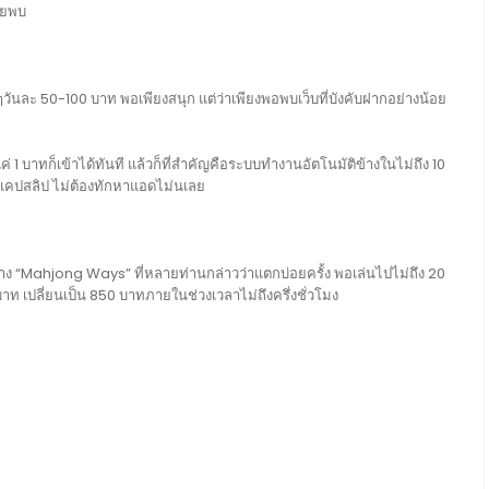
เคยพบ
วันละ 50-100 บาท พอเพียงสนุก แต่ว่าเพียงพอพบเว็บที่บังคับฝากอย่างน้อย
 1 บาทก็เข้าได้ทันที แล้วก็ที่สำคัญคือระบบทำงานอัตโนมัติข้างในไม่ถึง 10
้องแคปสลิป ไม่ต้องทักหาแอดไม่นเลย
ง “Mahjong Ways” ที่หลายท่านกล่าวว่าแตกบ่อยครั้ง พอเล่นไปไม่ถึง 20
ท เปลี่ยนเป็น 850 บาทภายในช่วงเวลาไม่ถึงครึ่งชั่วโมง