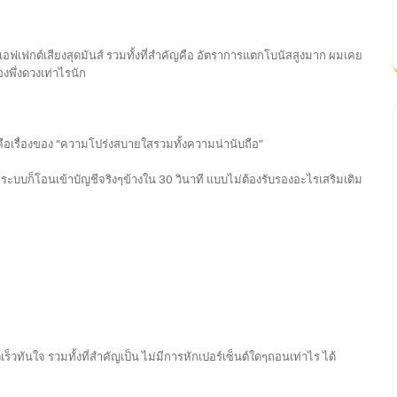
ฟเฟกต์เสียงสุดมันส์ รวมทั้งที่สำคัญคือ อัตราการแตกโบนัสสูงมาก ผมเคย
งพึ่งดวงเท่าไรนัก
ี้ คือเรื่องของ “ความโปร่งสบายใสรวมทั้งความน่านับถือ”
บก็โอนเข้าบัญชีจริงๆข้างใน 30 วินาที แบบไม่ต้องรับรองอะไรเสริมเติม
ดเร็วทันใจ รวมทั้งที่สำคัญเป็น ไม่มีการหักเปอร์เซ็นต์ใดๆถอนเท่าไร ได้