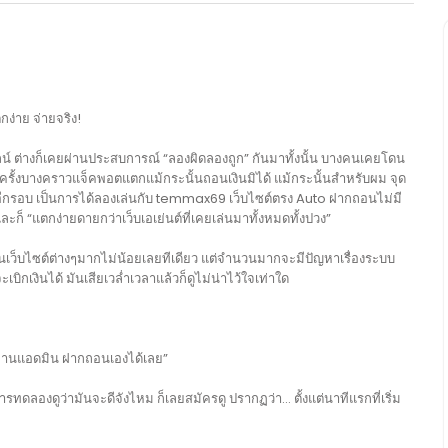
ง่าย จ่ายจริง!
 ต่างก็เคยผ่านประสบการณ์ “ลองผิดลองถูก” กันมาทั้งนั้น บางคนเคยโดน
งครั้งบางคราวแจ็คพอตแตกแม้กระนั้นถอนเงินมิได้ แม้กระนั้นสำหรับผม จุด
อตอีกรอบ เป็นการได้ลองเล่นกับ temmax69 เว็บไซต์ตรง Auto ฝากถอนไม่มี
และก็ “แตกง่ายดายกว่าเว็บเอเย่นต์ที่เคยเล่นมาทั้งหมดทั้งปวง”
นเว็บไซต์ต่างๆมากไม่น้อยเลยทีเดียว แต่จำนวนมากจะมีปัญหาเรื่องระบบ
ิกเงินได้ มันเสียเวล่ำเวลาแล้วก็ดูไม่น่าไว้ใจเท่าใด
องผ่านแอดมิน ฝากถอนเองได้เลย”
ารทดลองดูว่ามันจะดีจังไหม ก็เลยสมัครดู ปรากฏว่า… ตั้งแต่นาทีแรกที่เริ่ม