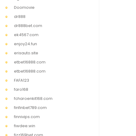
Doomovie
dr888
dr888bet.com
ek4567.com
enjoy24.fun
erisauto.site
etbet16888.com
etbet16888.com
FAFA123
faro168
fcharoenkit168.com
finfinbet789.com
finnivips.com
fiwdee.win
fizz169bet.com