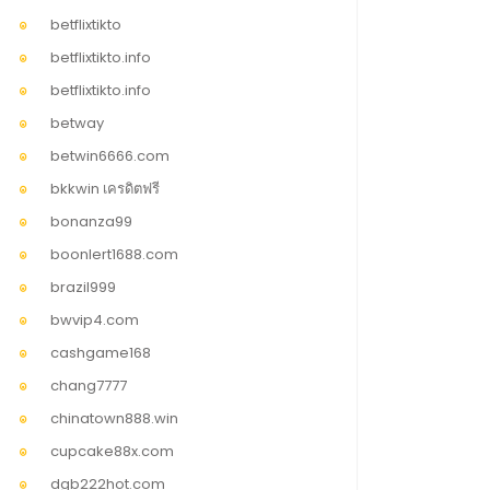
betflixtikto
betflixtikto.info
betflixtikto.info
betway
betwin6666.com
bkkwin เครดิตฟรี
bonanza99
boonlert1688.com
brazil999
bwvip4.com
cashgame168
chang7777
chinatown888.win
cupcake88x.com
dgb222hot.com