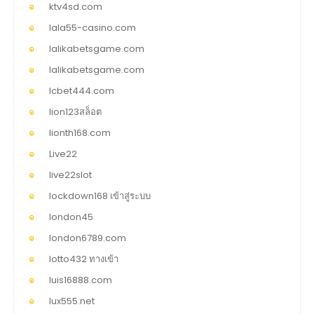
ktv4sd.com
lala55-casino.com
lalikabetsgame.com
lalikabetsgame.com
lcbet444.com
lion123สล็อต
lionth168.com
Live22
live22slot
lockdown168 เข้าสู่ระบบ
london45
london6789.com
lotto432 ทางเข้า
luis16888.com
lux555.net