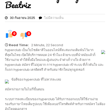
Beatriz
30 กันยายน 2025
ไม่มีความเห็น
0
0
Read Time:
2 Minute, 22 Second
hyperclub เป็นเว็บไซต์คาสิโนออนไลน์ที่สะสมเกมเดิมพันไว้มาก
ที่สุดในไทย เปิดให้บริการตลอด 24 ชั่วโมง ด้วยระบบที่นำสมัยแล้วก็
ใช้งานง่าย ทำให้ทั้งมือใหม่และผู้เล่นประจำต่างก็วางใจ ด้วยการ
hyperclub สมัคร ที่ไม่ยุ่งยาก การ hyperclub เข้าระบบ ที่เร็วทันใจ และ
ก็แจก hyperclub เครดิตฟรี สำหรับสมาชิกใหม่ทุกยูสเซอร์
ข้อดีของ hyperclub ที่ไม่ควรละเลย
สมัครง่ายภายในไม่กี่ขั้นตอน
ระบบการลงทะเบียนของ hyperclub ได้รับการออกแบบให้ใช้งานง่าย
รองรับภาษาไทยเต็มรูปแบบ ใช้เพียงเบอร์โทรศัพท์สำหรับการสมัคร ไม่ต้อง
อัปโหลดเอกสาร