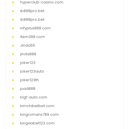
hyperclub-casino.com
ib888pro.bet
ib888pro.bet
infyplus888.com
item388.com
Jinda55
jinda888
joker123
joker123auto
joker123th
juad888
k1gt-auto.com
kimchibetbet.com
kingromans789.com
kingxxxbet123.com