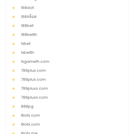
168slot
168สล็อต
188bet
188betth
1xbet
1xbetth
1xgameth.com
789plus.com
789plus.com
789pluss.com
789pluss.com
888pg
8lots.com
8lots.com
8lots.me