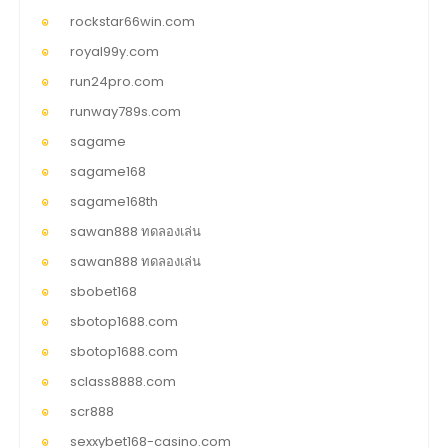
rockstar66win.com
royal99y.com
run24pro.com
runway789s.com
sagame
sagame168
sagame168th
sawan888 ทดลองเล่น
sawan888 ทดลองเล่น
sbobet168
sbotop1688.com
sbotop1688.com
sclass8888.com
scr888
sexxybet168-casino.com