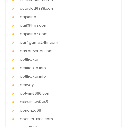
autoslot16888.com
baj88thb
baj88thbz.com
baj88thbz.com
bar4game24hr.com
baslot168bet.com
betflixtikto
betflixtikto.info
betflixtikto.info
betway
betwin6666.com
bkkwin เครดิตฟรี
bonanza99
boonlert1688.com