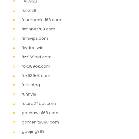
FAFA123
faro168
fcharoenkit168.com
finfinbet789.com
finnivips.com
fiwdee.win
fizz169bet.com
fox689ok.com
fox689ok.com
fullslotpg
funny18
future24bet.com
gachawin168.com
gamehit8888.com
gaojing888