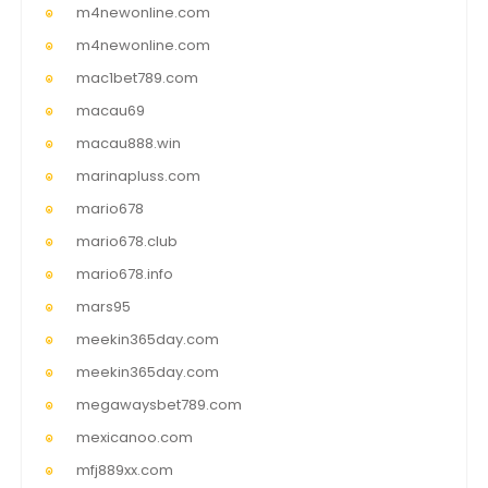
m4newonline.com
m4newonline.com
mac1bet789.com
macau69
macau888.win
marinapluss.com
mario678
mario678.club
mario678.info
mars95
meekin365day.com
meekin365day.com
megawaysbet789.com
mexicanoo.com
mfj889xx.com