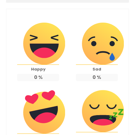
Happy
Sad
0
%
0
%