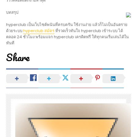
รีวิวสล็อตแตกง่ายล่าสุด
บทสรุป
hyperclub เป็นเว็บไซต์พนันที่ครบครัน ใช้งานง่าย แล้วก็ไม่เป็นอันตราย
ด้วยระบบ
hyperclub สมัคร
ที่รวดเร็วทันใจ hyperclub เข้าระบบ ได้
ตลอด 24 ชั่วโมง พร้อมแจก hyperclub เครดิตฟรี ให้ทุกคนเริ่มเล่นได้ใน
ทันที
Share