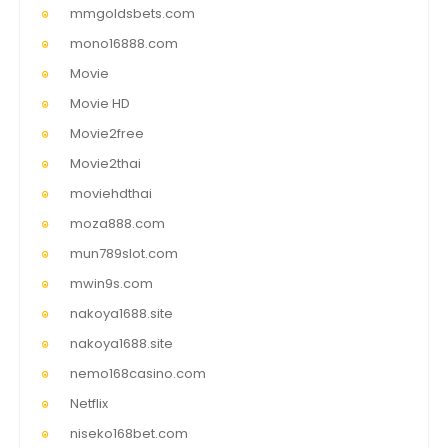
mmgoldsbets.com
mono16888.com
Movie
Movie HD
Movie2free
Movie2thai
moviehdthai
moza888.com
mun789slot.com
mwin9s.com
nakoya1688.site
nakoya1688.site
nemo168casino.com
Netflix
niseko168bet.com