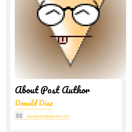
About Post Author
Donald Diaz
seoaba01@gmail.com