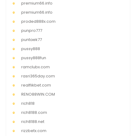
premium66.info
premium66.info
proded888x.com
punpro777
puntaek77
pussy888
pussy888fun
ramclubx.com
rasri365day.com
realflikbet.com
RENO88WIN.COM
rich818
rich8188.com
rich8188.net
rizzbetx.com