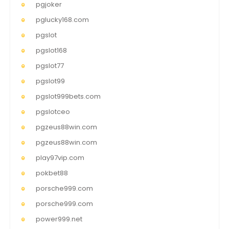
pgjoker
pglucky168.com
pgslot
pgslot168
pgslot77
pgslot99
pgslot999bets.com
pgslotceo
pgzeus88win.com
pgzeus88win.com
play97vip.com
pokbet88
porsche999.com
porsche999.com
power999.net