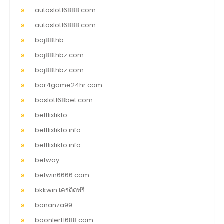
autoslot16888.com
autoslot16888.com
baj88thb
baj88thbz.com
baj88thbz.com
bar4game24hr.com
baslot168bet.com
betflixtikto
betflixtikto.info
betflixtikto.info
betway
betwin6666.com
bkkwin เครดิตฟรี
bonanza99
boonlert1688.com