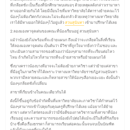
ที่เกลียดชัง เป็นเรื่องที่นักศึกษาพบเสมอๆ ด้วยเหตุผลดังกล่าวเรามาหา
ทางออกด้วยกันได้ โดยมีเงื่อนไขที่มหาวิทยาลัยได้ตารางย้ายคณะไว้
น้องๆไม่ต้องวิตกกังวลและไม่จะต้องกลัว ด้วยเหตุว่าทางมหาวิทยาลัย
เราได้มีทางออกให้น้องๆไว้อยู่แล้ว
สวนสุนันทา
เข้ามาปรึกษาได้เลย
2.ลองมองหาจุดเด่นของคณะที่น้องเรียนอยู่ สวนสุนันทา
แม้ว่าน้องยังไม่พร้อมที่จะย้ายแผนก ถึงแม้ว่าจะเกลียดในสิ่งที่เรียน
ให้ลองมองหาจุดเด่น เป็นต้นว่า มีวิชาที่ถูกใจมากยิ่งกว่าไม่ชอบ และ
ประเมินความสามารถของตัวเองว่าน้องๆสามารถที่จะเรียนต่อไหว
ไหม ถ้าเกิดไม่ไหวก็สามารถที่จะย้ายสาขาหรือย้ายแผนกได้
ซึ่งบางคราวน้องบางทีอาจจะไม่ต้องย้ายภาควิชา แต่ว่าย้ายแค่สาขา
ที่มีอยู่ในภาควิชาก็ได้เพราะว่าทางมหาวิทยาลัยราชภัฏสวนสุนันทา
พวกเรามีหลายคณะและก็หลายสาขาให้น้องๆเลือกเยอะแยะ ดังนั้นถ้า
น้องๆเกลียดชังก็เปลี่ยน
สาขาที่เรียนข้างในคณะเดียวกันได้
ดังนี้ก็ขึ้นอยู่กับข้อจำกัดพื้นที่มหาวิทยาลัยและภาควิชาได้กำหนดไว้
น้องๆสามารถเข้าไปคุยกับคุณครูที่ปรึกษาได้เลย แม้อยากได้ย้าย
สาขา แต่หากไตร่ตรองแล้วว่ามีข้อดีของภาควิชารวมทั้งสาขาที่น้อง
เรียนอยู่ และความสามารถของน้องยังไปต่อได้แม้จะมีในสิ่งที่รังเกียจ
บ้าง ซึ่งคือเรื่องธรรดา ก็สามารถเรียนต่อคณะนั้นจนจบเป็นบัณฑิต
แล้วก็มีอนาคตที่ผ่องใสได้