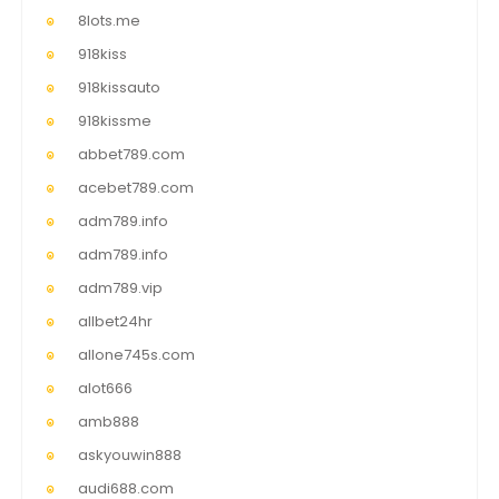
8lots.me
918kiss
918kissauto
918kissme
abbet789.com
acebet789.com
adm789.info
adm789.info
adm789.vip
allbet24hr
allone745s.com
alot666
amb888
askyouwin888
audi688.com