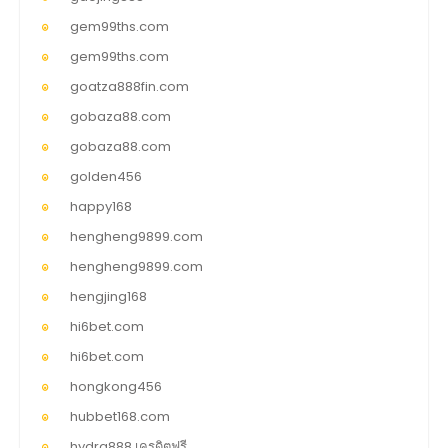
gem99ths.com
gem99ths.com
goatza888fin.com
gobaza88.com
gobaza88.com
golden456
happy168
hengheng9899.com
hengheng9899.com
hengjing168
hi6bet.com
hi6bet.com
hongkong456
hubbet168.com
hydra888 เครดิตฟรี