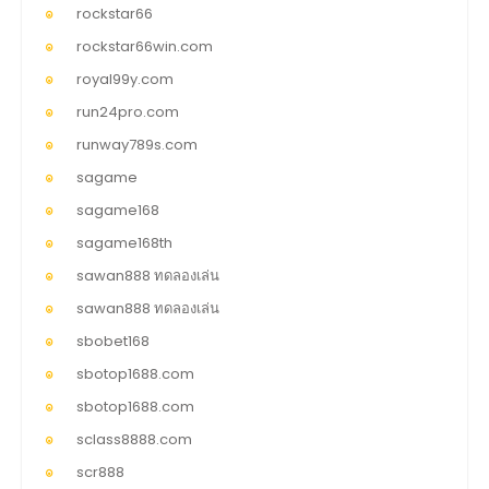
rockstar66
rockstar66win.com
royal99y.com
run24pro.com
runway789s.com
sagame
sagame168
sagame168th
sawan888 ทดลองเล่น
sawan888 ทดลองเล่น
sbobet168
sbotop1688.com
sbotop1688.com
sclass8888.com
scr888