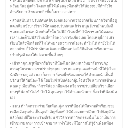
• ให้เพื่อนพ้องที่เก่งติวให้ สหายๆในภาควิชาต้องการที่จะให้น้องจบไป
พร้อมกันอยู่แล้ว โดยเหตุนี้ให้เพื่อนฝูงที่เก่งติวให้น้องๆจะมีกำลังใจ
สำหรับการเรียนมากยิ่งขึ้นก็เพราะว่าสหาย
• สวนสุนันทา ปรับทัศนคติของตนเอง หากว่าอยากเรียนภาควิชานี้อยู่
แต่เกลียดชังบางวิชา ให้ทดลองปรับทัศนคติว่า มนุษย์เรามักพบสิ่งที่
ชอบและไม่ชอบด้วยกันทั้งนั้น ไม่มีสิ่งไหนที่ทำให้เราชอบได้ตลอด
เวลา และก็ไม่มีสิ่งไหนที่ทำให้พวกเรารังเกียจเลย โดยเหตุนี้การเล่า
เรียนในสิ่งที่เกลียดก็ไม่ได้หมายความว่าน้องจะทำไม่ได้ ถ้ายังไม่ได้
อยากย้าย ก็ให้ปรับทัศนคติและเปลี่ยนแปลงวิธีคิดใหม่ พร้อมมานะ
ปรับปรุงตัวเองให้เก่งมากขึ้นเรื่อยๆ
• เข้าหาคุณครูเพื่อหารือวิชาที่น้องไม่ถนัด มหาวิทยาลัยราชภัฏ
สวนสุนันทาพวกเราปรับปรุงบุคลากร คณะครูและเจ้าหน้าที่ให้รู้เรื่อง
นักศึกษาอยู่แล้ว และก็อาจารย์ตรงนี้พร้อมจะรอให้คำแนะนำเป็นที่
ปรึกษาให้กับน้องๆได้ โดยไม่จำเป็นต้องกลุ้มใจหัวใจ สามารถเข้าพบ
คุณครู เพื่อปรึกษาวิชาที่น้องเกลียดชัง หรือการปรับเปลี่ยนวิชาเลือก
ต่างๆที่น้องยังไม่เข้าใจได้ คุณครูจะให้คำแนะนำมากยิ่งกว่าที่น้องคิด
เอง
• ssru ทำกิจกรรมร่วมกับเพื่อนฝูงๆการที่น้องได้มีสหายดีพร้อมช่วย
เหลือเจือจุนกัน เป็นจุดสำคัญที่จะทำให้น้องจบการศึกษาไปยังภูมิใจ
แล้วก็แฮปปี้ในระหว่างที่เรียน ซึ่งวิธีการทำกิจกรรมนั้น ไม่ว่าเป็นการ
เข้าชมรมต่างๆการเข้าค่าย ฯลฯ ทำให้จะมีโอกาสได้รู้จักเพื่อนพ้อง