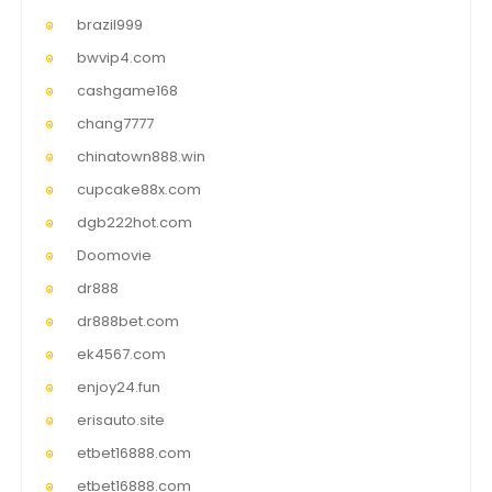
brazil999
bwvip4.com
cashgame168
chang7777
chinatown888.win
cupcake88x.com
dgb222hot.com
Doomovie
dr888
dr888bet.com
ek4567.com
enjoy24.fun
erisauto.site
etbet16888.com
etbet16888.com