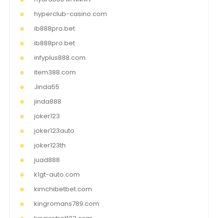
hyperclub-casino.com
ib888pro.bet
ib888pro.bet
infyplus888.com
item388.com
Jinda55
jinda888
joker123
joker123auto
joker123th
juad888
k1gt-auto.com
kimchibetbet.com
kingromans789.com