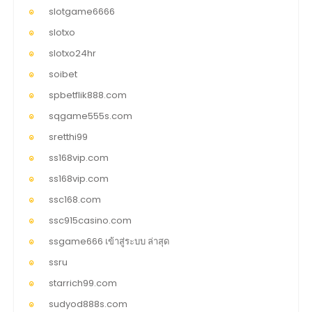
slotgame6666
slotxo
slotxo24hr
soibet
spbetflik888.com
sqgame555s.com
sretthi99
ss168vip.com
ss168vip.com
ssc168.com
ssc915casino.com
ssgame666 เข้าสู่ระบบ ล่าสุด
ssru
starrich99.com
sudyod888s.com