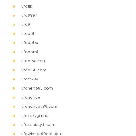
ufa11k
ufa8997
ufa9
ufabet
ufabetxx
ufabomb
ufad168.com
ufad168.com
ufafox88
ufaheno88.com
ufanance
ufanance789.com
ufasexygame
ufasocietyth.com
ufawinner99bet.com