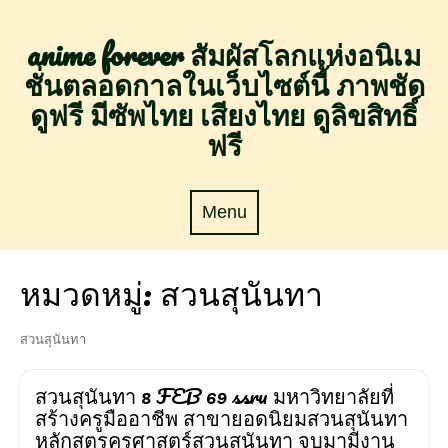
Skip
to
anime forever สัมผัสโลกแห่งอนิเม
content
ชั่นตลอดกาลในเว็บไซต์นี้ ภาพชัด
ดูฟรี มีซัพไทย เสียงไทย ดูลิขสิทธิ์
ฟรี
Menu
Menu
หมวดหมู่:
สวนสุนันทา
สวนสุนันทา
สวนสุนันทา 8 FEB 69 ssru มหาวิทยาลัยที่
สร้างครูมืออาชีพ สาขายอดนิยมสวนสุนันทา
หลักสูตรครุศาสตร์สวนสุนันทา จบมามีงาน