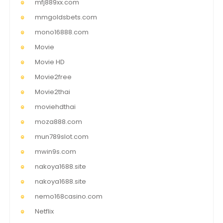
mfj889xx.com
mmgoldsbets.com
mono16888.com
Movie
Movie HD
Movie2free
Movie2thai
moviehdthai
moza888.com
mun789slot.com
mwin9s.com
nakoya1688.site
nakoya1688.site
nemo168casino.com
Netflix