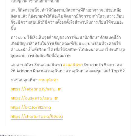
ใหม่ๆภาควิชาอื่นอีกมากมาย
และก็กิจกรรมนี้จะทำให้น้องๆพบมิตรภาพที่ดี นอกจากจะช่วยเหลือ
สังคมแล้ว ก็ยังช่วยทำให้น้องไม่คิดมากมีกิจกรรมทำในระหว่างเรียน
ก็จะมีความสุขแล้วก็มีความตั้งอกตั้งใจสำหรับในการเรียนให้จบเยอะ
ขึ้น
ทาง ssru ได้เล็งเห็นจุดสำคัญของการพัฒนานักศึกษา ด้วยเหตุนี้ถ้า
เกิดมีปัญหาสำหรับในการเลือกคณะที่เรียน ssru พร้อมที่จะคอยให้
คำแนะนำเป็นที่ปรึกษาได้ เพื่อให้นักศึกษาได้พัฒนาตนเองไปจนถึงสุด
จุดหมาย การเป็นบัณฑิตที่มีคุณภาพ
เอกสารสมัครเรียนสวนสุนันทา
สวนสุนันทา
Ssru.ac.th 5 มกราคม
26 Adriana ฝึกงานสวนสุนันทา สวนสุนันทาคณะครุศาสตร์ Top 62
ขอขอบคุณที่มา
สวนสุนันทา
https://rebrand.ly/ssru_th
https://cutly.info/ssru_th
https://bitt.to/8l2mia
https://shorturl.asia/60qLa