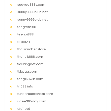
sudyod888s.com
sunny9999club.net
sunny9999club.net
tangtem168
teenoi888
texas24
thaisiambet.store
thehulk888.com
tia8kingbet.com
tkbpgg.com
tong168win.com
tr1688.info
tunder88express.com
udee365day.com
ufa11bet