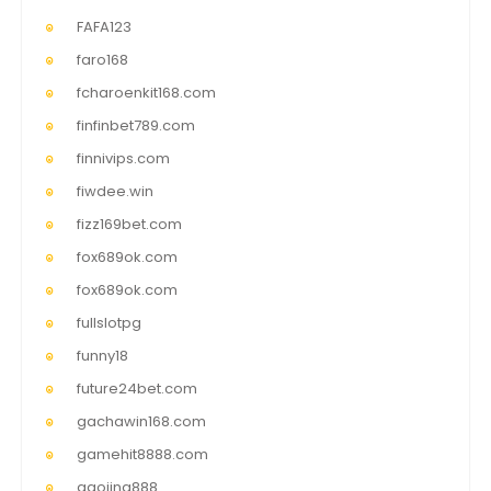
FAFA123
faro168
fcharoenkit168.com
finfinbet789.com
finnivips.com
fiwdee.win
fizz169bet.com
fox689ok.com
fox689ok.com
fullslotpg
funny18
future24bet.com
gachawin168.com
gamehit8888.com
gaojing888