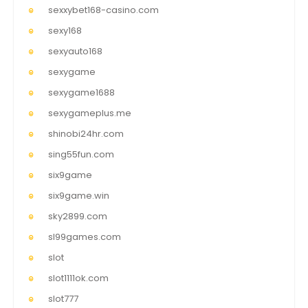
sexxybet168-casino.com
sexy168
sexyauto168
sexygame
sexygame1688
sexygameplus.me
shinobi24hr.com
sing55fun.com
six9game
six9game.win
sky2899.com
sl99games.com
slot
slot1111ok.com
slot777