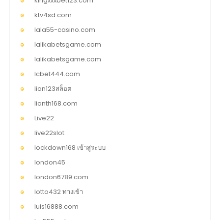
kingxxxbet123.com
ktv4sd.com
lala55-casino.com
lalikabetsgame.com
lalikabetsgame.com
lcbet444.com
lion123สล็อต
lionth168.com
Live22
live22slot
lockdown168 เข้าสู่ระบบ
london45
london6789.com
lotto432 ทางเข้า
luis16888.com