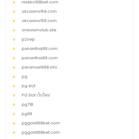
niseko168bet.com
okcasino159.com
okcasino159.com
onesiamclub.site
p2vvip
pananthai99.com
pananthai99.com
paramax1688.info
pg
pg slot
PG Slot เว็บใหม่
pg718
pg99
pggold168bet.com
pggold168bet.com