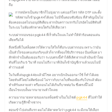
ถือ
การสมัครเป็นสมาชิกก็ไม่ยุ่งยาก แค่เบอร์โทร รหัส OTP และตั้ง
รหัสผ่านก็เข้าpgk44ได้เลย ไม่มีขั้นตอนซับซ้อน ที่สำคัญเป็นไม่
ต้องคอยแอดไม่นอนุมัติเตียน ฝากเงินคราวแรกรับโปรอัตโนมัติทันที
ในระบบ ไม่ต้องทักหาคนใดกันให้เสียเวลา
ระบบฝากถอนของ pgk44 ที่เร็วทันใจและไม่ทำให้หัวร้อนตอนเล่น
เสียหรือได้
สิ่งหนึ่งที่เว็บสล็อตควรให้ความใส่ใจก็คือระบบฝากถอน เพราะว่ามัน
เป็นหัวใจของคนเล่นจริงๆแล้วก็จากที่ลองใช้บริการของ ปั่นสล็อต มา
สักพักจำเป็นต้องยอมรับว่า ระบบตรงนี้ทำได้ดีเลิศ ฝากแล้วเงินเข้าโดย
ทันทีไม่เกิน 5 วินาที ถอนไม่ถึง 1 นาทีเงินก็เข้าบัญชีเราแล้วแบบไม่มี
คำว่าแฮงค์
ในวันที่เล่นpgk44bแล้วมีโชค อยากเบิกเงินออกมาใช้ ก็ทำได้เลย
โดยทันทีโดยไม่ติดข้อแม้ ไม่ราวกับบางเว็บที่พอเพียงรับโปรแล้วต้อง
ทำเทิร์นหลายเท่า หรือถอนไม่ได้เกินกี่บาทต่อวัน ซึ่งตรงนี้ไม่มี
เงื่อนไขแบบงั้นมากมายวนหัวใจเลย
ความมากมายหลายของเกมสล็อตข้างในเว็บไซต์
pgk44
ที่ไม่ทำให้
เกิดความรู้สึกซ้ำๆซากๆ
ตอนเข้าไปเล่นทีแรก ผมไม่ได้คาดหวังว่า pgk44 จะมีเกมให้เลือก