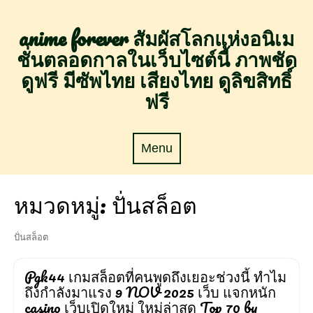
Skip
to
anime forever สัมผัสโลกแห่งอนิเม
content
ชั่นตลอดกาลในเว็บไซต์นี้ ภาพชัด
ดูฟรี มีซัพไทย เสียงไทย ดูลิขสิทธิ์
ฟรี
Menu
Menu
หมวดหมู่:
ปั่นสล็อต
ปั่นสล็อต
Pgk44 เกมสล็อตที่คนพูดถึงเยอะช่วงนี้ ทำไม
ถึงกำลังมาแรง 9 NOV 2025 เว็บ แจกหนัก
casino เว็บเปิดใหม่ ใหม่ล่าสุด Top 70 by