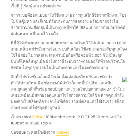
เว็บที่ รู้เรื่องผู้เล่น อย่างแท้จริง
จากระบบที่ออกแบบมาให้ใช้งานง่าย การดูแลใกล้ชิดจากทีมงาน โปร
โมชั่นคุ้มค่า และก็เกมที่รับประกันการแตกง่าย พร้อมจ่ายจริงไม่
จำกัดจำนวน สิ่งกลุ่มนี้เป็นเหตุผลที่ทำให้ 188bet กลายเป็นเว็บไซต์ที่
ผู้เล่นหลายหมื่นคนไว้วางใจ
ที่นี่มิได้เพียงแค่รวมเกม188betจากค่ายใหญ่ไว้ให้เล่นมากกว่า 1,000
เกมแค่นั้น แต่ว่ายังมาพร้อมระบบที่เสถียร ใช้งานง่าย รองรับทุกเครื่อง
ใช้ไม้สอย ไม่ว่าคุณจะเล่นผ่านมือถือหรือคอมพิวเตอร์ ก็ไม่มีสะดุด
ปั่นได้ไหลลื่นทุกเมื่อ ยิ่งไปกว่านี้ระบบฝาก-ถอนออโต้ที่รวดเร็วทันใจ
ยังช่วยให้ทุกธุรกรรมไม่เป็นอันตรายและไม่จะต้องรอนาน
อีกทั้งโปรโมชั่นสล็อตที่จัดเต็มตั้งแต่สมัครใหม่ยันสมาชิกเก่า
ทำให้ท่านมีทุนเพิ่ม ช่องทางได้กำไรก็มากขึ้นไปด้วย แถมทีม
งานดูแลลูกค้าก็พร้อมตอบปัญหาและช่วยไขปัญหาตลอด 24 ชั่วโมง
เสมอเหมือนมีสหายรอดูแลเอาใจใส่ด้วยความใกล้ชิด หากคุณกำลัง
มองหาเว็บสล็อตที่ครบ จบในที่เดียว รวมทั้งเล่นแล้วได้เงินจริง สล็อต
เป็นคำตอบที่ใช่ที่สุดปัจจุบันนี้
เว็บตรง slot
188bet
188betthb.com 12 OCT 25 Wendi คาสิโน
188bet แจกบ่อย Top 4
ขอขอบพระคุณอ้างอิงจาก
188bet