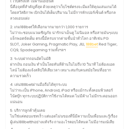
1. เว็บตรงแท้ ไม่ผ่านเอเย่นต์
นี่คือจุดที่สำคัญที่สุด ด้วยเหตุว่าเว็บไซต์ตรงจะมีผลให้คุณเล่นเกมได้
โดยสวัสดิภาพ เบิกเงินได้เต็มปริมาณ ไม่มีการหักเปอร์เซ็นต์ หรือกล
ลวงแอบแฝง
2. เกม188betให้เลือกมากมายกว่า 1,000 รายการ
ไม่ว่าจะชอบแนวเผชิญภัย น่ารักน่าเอ็นดู ไม่นิมอล หรือสายมันๆแบบ
แจ็กพอตจัดเต็ม ตรงนี้มีครบจากค่ายชั้นนำทั่วโลก อาทิเช่น PG
SLOT, Joker Gaming, Pragmatic Play, JILI,
188bet
Red Tiger,
CQ9, Spadegaming รวมทั้งฯลฯ
3. ระบบฝากถอนอัตโนมัติ
ฝากเงิน ถอนเงิน ทำเป็นโดยทันทีด้านในไม่ถึง 10 วินาที ไม่ต้องแอด
ไลน์ ไม่ต้องแจ้งสลิปให้เสียเวลา เหมาะสมกับคนสมัยใหม่ที่อยาก
ความรวดเร็ว
4. เล่น188betผ่านมือถือได้ทุกระบบ
ไม่ว่าจะเป็น iPhone, Android, iPad หรือแม้กระทั้งคอมพิวเตอร์
โน้ตบุ๊ก ทุกระบบปฏิบัติการใช้งานได้หมด ไม่มีค้าง ไม่มีกระดอนออก
แน่นอน
5. บริการลูกค้าคุ้นเคย
ไม่ใช่แค่ตอบแชทเร็ว แต่แอดไม่นของที่นี่มีความเป็นเพื่อนและรู้เรื่อง
ผู้เล่น188betthอย่างแท้จริง ถามอะไรตอบได้หมด ไม่มีอารมณ์เสีย