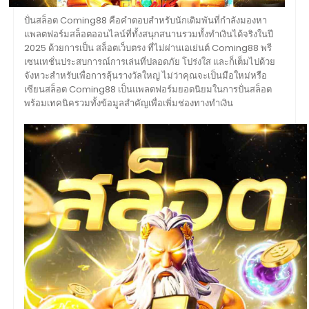
ปั่นสล็อต Coming88 คือคำตอบสำหรับนักเดิมพันที่กำลังมองหา
แพลตฟอร์มสล็อตออนไลน์ที่ทั้งสนุกสนานรวมทั้งทำเงินได้จริงในปี
2025 ด้วยการเป็น สล็อตเว็บตรง ที่ไม่ผ่านเอเย่นต์ Coming88 พรี
เซนเทชั่นประสบการณ์การเล่นที่ปลอดภัย โปร่งใส และก็เต็มไปด้วย
จังหวะสำหรับเพื่อการลุ้นรางวัลใหญ่ ไม่ว่าคุณจะเป็นมือใหม่หรือ
เซียนสล็อต Coming88 เป็นแพลตฟอร์มยอดนิยมในการปั่นสล็อต
พร้อมเทคนิครวมทั้งข้อมูลสำคัญเพื่อเพิ่มช่องทางทำเงิน