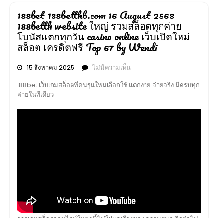
188bet 188betthb.com 16 August 2568
188betth website ใหญ่ รวมสล็อตทุกค่าย
โบนัสแตกทุกวัน casino online เว็บเปิดใหม่
สล็อต เครดิตฟรี Top 67 by Wendi
15 สิงหาคม 2025
ไม่มีความเห็น
188bet เว็บเกมสล็อตที่คนรุ่นใหม่เลือกใช้ แตกง่าย จ่ายจริง มีครบทุก
ค่ายในที่เดียว