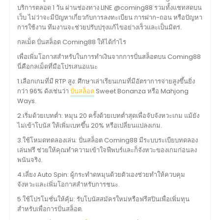
บริการตลอด 1 วัน ผ่านช่องทาง LINE @coming88 รวมทั้งแชทสดบน
เว็บ ไม่ว่าจะมีปัญหาเกี่ยวกับการลงทะเบียน การฝาก-ถอน หรือปัญหา
การใช้งาน ทีมงานจะช่วยปรับปรุงแก้ไขอย่างเร็วและเป็นมิตร.
กลเม็ด ปั่นสล็อต Coming88 ให้ได้กำไร
เพื่อเพิ่มโอกาสสำหรับในการทำเงินจากการปั่นสล็อตบน Coming88
นี่คือกลเม็ดที่มือโปรเสนอแนะ
1.เลือกเกมที่มี RTP สูง: ศึกษาเล่าเรียนเกมที่มีอัตราการจ่ายสูงขึ้นยิ่ง
กว่า 96% ดังเช่นว่า
ปั่นสล็อต
Sweet Bonanza หรือ Mahjong
Ways.
2.เริ่มด้วยเบทต่ำ: หมุน 20 ครั้งด้วยเบทต่ำสุดเพื่อจับจังหวะเกม แม้ยัง
ไม่เข้าโบนัส ให้เพิ่มเบทขึ้น 20% หรือเปลี่ยนแปลงเกม.
3.ใช้โหมดทดลองเล่น: ปั่นสล็อต Coming88 มีระบบระเบียบทดลอง
เล่นฟรี ช่วยให้คุณทำความเข้าใจฟีพบร์และก็จังหวะของเกมก่อนลง
พนันจริง.
4.เลี่ยง Auto Spin: ผู้กระทำดหมุนด้วยตัวเองช่วยทำให้ควบคุม
จังหวะและเพิ่มโอกาสสำหรับการชนะ.
5.ใช้โปรโมชั่นให้คุ้ม: รับโบนัสสมัครใหม่หรือฟรีสปินเพื่อเพิ่มทุน
สำหรับเพื่อการปั่นสล็อต.