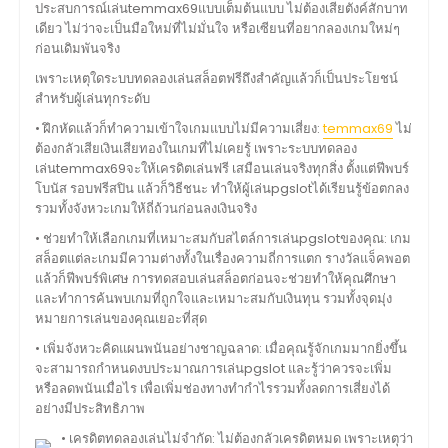
ประสบการณ์เล่นtemmax69แบบเต็มต้นแบบ ไม่ต้องเสียตังค์สักบาท
เดียว ไม่ว่าจะเป็นมือใหม่ที่ไม่มั่นใจ หรือเซียนที่อยากลองเกมใหม่ๆ
ก่อนเดิมพันจริง
เพราะเหตุใดระบบทดลองเล่นสล็อตฟรีถึงสำคัญแล้วก็เป็นประโยชน์
สำหรับผู้เล่นทุกระดับ
• ฝึกหัดแล้วก็ทำความเข้าใจเกมแบบไม่มีความเสี่ยง:
temmax69
ไม่
ต้องกลัวเสียเงินเสียทองในเกมที่ไม่เคยรู้ เพราะระบบทดลอง
เล่นtemmax69จะให้เครดิตเล่นฟรี เสมือนเล่นจริงทุกสิ่ง ตั้งแต่ฟีพบร์
โบนัส รอบฟรีสปิน แล้วก็วิธีชนะ ทำให้ผู้เล่นpgslotได้เรียนรู้ข้อตกลง
รวมทั้งจังหวะเกมให้ถี่ถ้วนก่อนลงเงินจริง
• ช่วยทำให้เลือกเกมที่เหมาะสมกับสไตล์การเล่นpgslotของคุณ: เกม
สล็อตแต่ละเกมมีความต่างทั้งในเรื่องความถี่การแตก รางวัลแจ็คพอต
แล้วก็ฟีพบร์พิเศษ การทดสอบเล่นสล็อตก่อนจะช่วยทำให้คุณศึกษา
และทำการค้นพบเกมที่ถูกใจและเหมาะสมกับเงินทุน รวมทั้งจุดมุ่ง
หมายการเล่นของคุณเยอะที่สุด
• เพิ่มจังหวะคิดแผนพนันอย่างชาญฉลาด: เมื่อคุณรู้จักเกมมากยิ่งขึ้น
จะสามารถกำหนดงบประมาณการเล่นpgslot และรู้ว่าควรจะเพิ่ม
หรือลดพนันเมื่อไร เพื่อเพิ่มช่องทางทำกำไรรวมทั้งลดการเสี่ยงได้
อย่างมีประสิทธิภาพ
• เครดิตทดลองเล่นไม่จำกัด: ไม่ต้องกลัวเครดิตหมด เพราะเหตุว่า