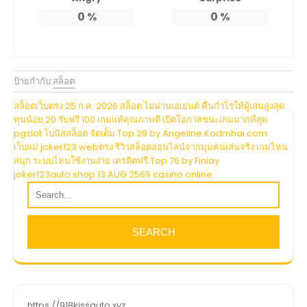
0
%
0
%
ป้ายกำกับ:
สล็อต
แนะแนว
สล็อตเว็บตรง 25 ก.ค. 2026 สล็อต ไม่ผ่านเอเย่นต์ คืนกำไรให้ผู้เล่นสูงสุด
ทุนน้อย 20 รับฟรี 100 เกมแท้คุณภาพดี เปิดโอกาสชนะเกมมากที่สุด
เรื่อง
pgslot โบนัสสล็อต จัดเต็ม Top 29 by Angeline Kodmhai.com
เว็บแม่ joker123 webตรง รีวิวสล็อตออนไลน์จากมุมคนเล่นจริง เกมไหน
สนุก ระบบไหนใช้งานง่าย เครดิตฟรี Top 76 by Finlay
joker123auto.shop 13 AUG 2569 casino online
https://918kissauto.xyz