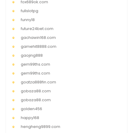
fox689ok.com
fullslotpg
funny18
future24bet.com
gachawin168.com
gamehit8888.com
gaojing888
gem99ths.com
gem99ths.com
goatza888fin.com
gobaza88.com
gobaza88.com
golden456
happy168
hengheng9899.com