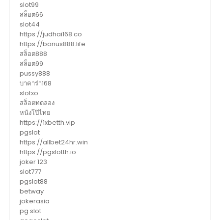
slot99
สล็อต66
slot44
https://judhai168.co
https://bonus888.life
สล็อต888
สล็อต99
pussy888
บาคาร่า168
slotxo
สล็อตทดลอง
หนังโป๊ไทย
https://1xbetth.vip
pgslot
https://allbet24hr.win
https://pgslotth.io
joker 123
slot777
pgslot88
betway
jokerasia
pg slot