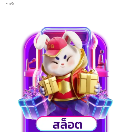
ขอรับ