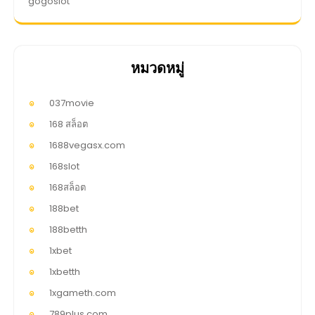
gogoslot
หมวดหมู่
037movie
168 สล็อต
1688vegasx.com
168slot
168สล็อต
188bet
188betth
1xbet
1xbetth
1xgameth.com
789plus.com