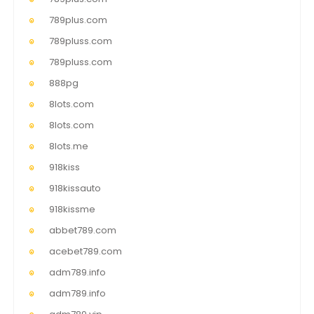
789plus.com
789pluss.com
789pluss.com
888pg
8lots.com
8lots.com
8lots.me
918kiss
918kissauto
918kissme
abbet789.com
acebet789.com
adm789.info
adm789.info