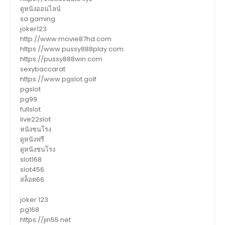
ดูหนังออนไลน์
sa gaming
joker123
http://www.movie87hd.com
https://www.pussy888play.com
https://pussy888win.com
sexybaccarat
https://www.pgslot.golf
pgslot
pg99
fullslot
live22slot
หนังชนโรง
ดูหนังฟรี
ดูหนังชนโรง
slot168
slot456
สล็อต66
joker 123
pg168
https://jin55.net