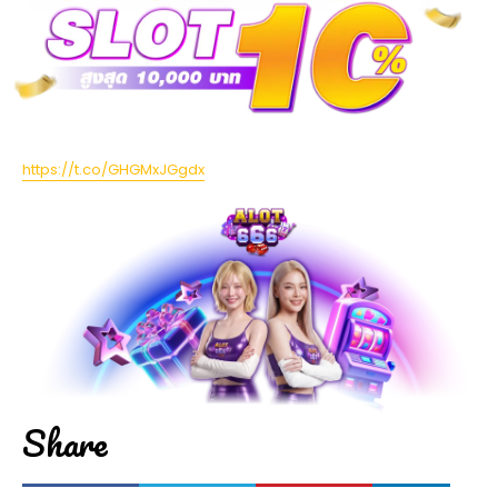
https://t.co/GHGMxJGgdx
Share