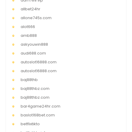
adm789.vip
allbet24hr
allone745s.com
alot666
amb888
askyouwin888
audi688.com
autoslot16888.com
autoslot16888.com
baj88thb
baj88thbz.com
baj88thbz.com
bar4game24hr.com
baslot168bet.com
betflixtikto