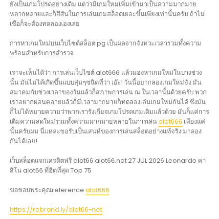
ยังเป็นเกมโปรดอย่างเดิม แต่ว่ามีเกมใหม่เพิ่มเข้ามาเป็นความมากมาย
หลากหลายและก็สีสันในการเล่นเกมสล็อตเยอะขึ้นเพียงเท่านั้นครับ ถ้าไม่
เชื่อก็จะต้องทดลองเองเลย
การหาเกมใหม่บนเว็บไซต์สล็อต pg เป็นผลจากจังหวะเวลารวมทั้งความ
พร้อมสำหรับการสำรวจ
เราจะเห็นได้ว่า การเล่นเว็บไซต์ alot666 แล้วมองหาเกมใหม่ในบางช่วง
นั้น มันไม่ได้เกิดขึ้นแบบสุ่มๆชนิดที่ว่า เอ๊ะ! วันนี้อยากลองเกมใหม่จัง มัน
สมาคมกับช่วงเวลาของวันแล้วก็สภาพการเล่น ณ ในเวลานั้นด้วยครับ พวก
เราอยากผ่อนคลายแล้วก็มีเวลามากมายก็ทดลองเล่นเกมใหม่กันได้ ซึ่งมัน
ก็ไม่ได้หมายความว่าพวกเรารังเกียจเกมโปรดเกมเดิมแล้วด้วย มันก็แค่การ
เติมความสดใหม่รวมทั้งความมากมายหลายในการเล่น
alot666
เพียงแค่
นั้นครับผม นี่แหละขอรับเป็นเสน่ห์ของการเล่นสล็อตอย่างแท้จริง มาลอง
กันได้เลย!
เว็บสล็อตแจกเครดิตฟรี alot66 alot66.net 27 JUL 2026 Leonardo คา
สิโน alot66 ที่ฮิตที่สุด Top 75
ขอขอบพระคุณreference
alot666
https://rebrand.ly/alot66-net