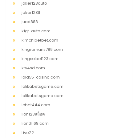
joker123auto
joker123th
juad888
k1gt-auto.com
kimchibetbet.com
kingromans789.com
kingxxxbet123.com
ktv4sd.com
lala55-casino.com
lalikabetsgame.com
lalikabetsgame.com
lcbet444.com
lion123สล็อต
lionth168.com
Live22