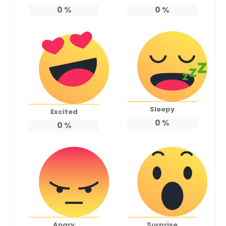
0
%
0
%
Sleepy
Excited
0
%
0
%
Angry
Surprise