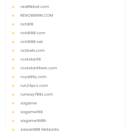
realflikbet.com
RENO88WIN.COM
rich818
rich8188.com
rich8188.net
rizzbetx.com
rockstar66
rockstar66win.com
royal99y.com
run24pro.com
runway789s.com
sagame
sagame168
sagame168th
sawan888 ทดลองเล่น