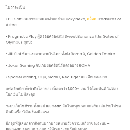
ไม่ว่าจะเป็น
• PG Soft เกมภาพงามแตกง่ายอย่าง Lucky Neko,
สล็อต
Treasures of
Aztec
• Pragmatic Play ผู้ครอบครองเกม Sweet Bonanza และ Gates of
Olympus สุดปัง
• JILI Slot ที่มาแรงมากมายในไทย ทั้งยัง Roma X, Golden Empire
• Joker Gaming กับเกมยอดฮิตนิรันดรอย่าง ROMA
• SpadeGaming, CQ9, SlotXO, Red Tiger และอีกเยอะมาก
แค่คลิกเดียวก็เข้าถึงโลกของสล็อตกว่า 1,000+ เกม ได้โดยทันที ไม่ต้อง
โยกเงิน ไม่มีสะดุด
ระบบเว็บไซต์รวมทั้งแอป 188betth ลื่นไหลทุกแพลตฟอร์ม เล่นง่ายไม่ขอ
คืนดีเครื่องไม้เครื่องมือแรง
อีกจุดที่ผู้เล่นกล่าวถึงกันมากมายหมายถึงความเสถียรของระบบ –
188betth ออกแบบระบบมาให้เหมาะสมกับผู้เล่นทุก