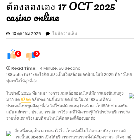
ต้องลองเอง 17 OCT 2025
casino online
10 ตุลาคม 2025
ไม่มีความเห็น
0
0
Read Time:
4 Minute, 56 Second
188betth เพราะอะไรถึงแปลงเป็นเว็บสล็อตยอดนิยมในปี 2025 ที่ชาวไทย
ทุ่มเทใจให้สูงที่สุด
ในช่วงปี 2025 ที่ผ่านมา วงการเกมสล็อตออนไลน์มีการแข่งขันกันสูง
มาก แต่
สล็อต
กลับทะยานขึ้นมายอดเยี่ยมในเว็บ188betที่คน
ประเทศไทยพูดถึงสูงที่สุด ไม่ใช่แค่ด้วยเหตุว่าหน้าตาเว็บ188betมองทัน
สมัย แต่เพราะ ประสบการณ์การใช้งานที่ให้ความรู้สึกโปรจริง บริการจริง
รวมทั้งแตกจริง แบบที่คนไหนได้ทดลองก็ต้องบอกต่อ
อีกหนึ่งเหตุเป็น ความน่าไว้ใจ เว็บแห่งนี้ไม่ได้มาแบบปังวูบวาบ แม้
กระนั้น188betth เปิดให้บริการมานานรวมทั้งได้รับความวางใจจากผู้