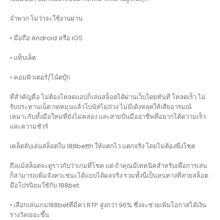
จำพวก ไม่ว่าจะใช้งานผ่าน
• มือถือ Android หรือ iOS
• แท็บเล็ต
• คอมพิวเตอร์/โน้ตบุ๊ก
ที่สำคัญคือ ไม่ต้องโหลดแอปก็เล่นสล็อตได้ผ่านเว็บโดยทันที โหลดเร็ว ไม่
รับประทานเน็ต กดหมุนแล้วโบนัสไม่ถ่วง ไม่มีเด้งหลุดให้เสียอารมณ์
เหมาะกับทั้งมือใหม่ที่ยังไม่คล่อง และสายปั่นมืออาชีพที่อยากได้ความเร็ว
และความชัวร์
เคล็ดลับเล่นสล็อตใน 188betth ให้แตกไว แตกจริง โดยไม่ต้องพึ่งโชค
ถึงแม้สล็อตจะดูราวกับว่าเกมที่โชค แต่ ถ้าคุณมีเทคนิคสำหรับเพื่อการเล่น
ก็สามารถเพิ่มจังหวะชนะได้แบบได้ผลจริง รวมทั้งนี่เป็นหนทางที่สายสล็อต
มือโปรนิยมใช้กับ 188bet
• เลือกเล่นเกม188betที่มีค่า RTP สูงกว่า 96% ซึ่งจะช่วยเพิ่มโอกาสได้เงิน
รางวัลเยอะขึ้น