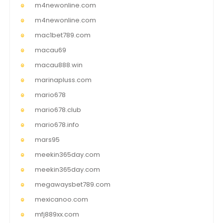
m4newonline.com
m4newonline.com
mac1bet789.com
macau69
macau888.win
marinapluss.com
mario678
mario678.club
mario678.info
mars95
meekin365day.com
meekin365day.com
megawaysbet789.com
mexicanoo.com
mfj889xx.com