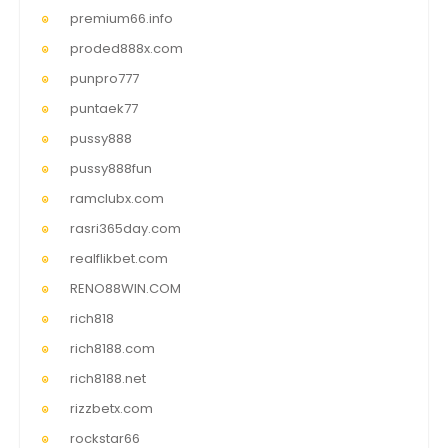
premium66.info
proded888x.com
punpro777
puntaek77
pussy888
pussy888fun
ramclubx.com
rasri365day.com
realflikbet.com
RENO88WIN.COM
rich818
rich8188.com
rich8188.net
rizzbetx.com
rockstar66