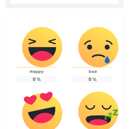
Happy
Sad
0
%
0
%