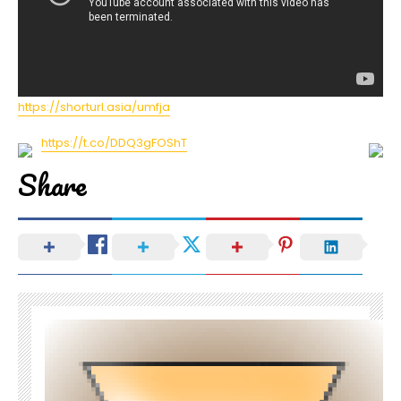
https://shorturl.asia/umfja
https://t.co/DDQ3gFOShT
Share