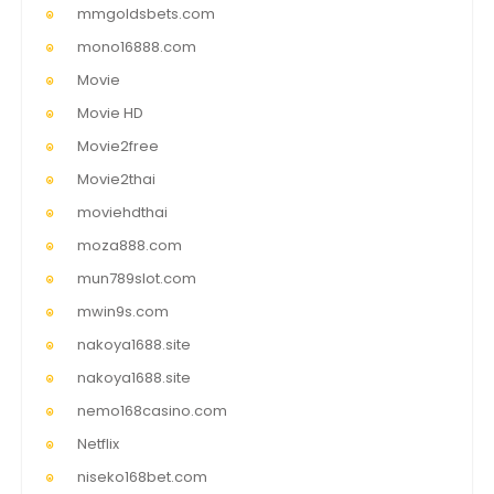
mmgoldsbets.com
mono16888.com
Movie
Movie HD
Movie2free
Movie2thai
moviehdthai
moza888.com
mun789slot.com
mwin9s.com
nakoya1688.site
nakoya1688.site
nemo168casino.com
Netflix
niseko168bet.com