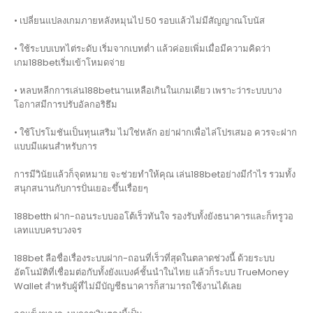
• เปลี่ยนแปลงเกมภายหลังหมุนไป 50 รอบแล้วไม่มีสัญญาณโบนัส
• ใช้ระบบเบทไต่ระดับ เริ่มจากเบทต่ำ แล้วค่อยเพิ่มเมื่อมีความคิดว่า
เกม188betเริ่มเข้าโหมดจ่าย
• หลบหลีกการเล่น188betนานเหลือเกินในเกมเดียว เพราะว่าระบบบาง
โอกาสมีการปรับอัลกอริธึม
• ใช้โปรโมชันเป็นทุนเสริม ไม่ใช่หลัก อย่าฝากเพื่อไล่โปรเสมอ ควรจะฝาก
แบบมีแผนสำหรับการ
การมีวินัยแล้วก็จุดหมาย จะช่วยทำให้คุณ เล่น188betอย่างมีกำไร รวมทั้ง
สนุกสนานกับการปั่นเยอะขึ้นเรื่อยๆ
188betth ฝาก-ถอนระบบออโต้เร็วทันใจ รองรับทั้งยังธนาคารและก็ทรูวอ
เลทแบบครบวงจร
188bet ลือชื่อเรื่องระบบฝาก-ถอนที่เร็วที่สุดในตลาดช่วงนี้ ด้วยระบบ
อัตโนมัติที่เชื่อมต่อกับทั้งยังแบงค์ชั้นนำในไทย แล้วก็ระบบ TrueMoney
Wallet สำหรับผู้ที่ไม่มีบัญชีธนาคารก็สามารถใช้งานได้เลย