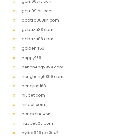
gem99ths.com
gem99ths.com
goatza888fin.com
gobaza88.com
gobaza88.com
golden456
happy168
hengheng9899.com
hengheng9899.com
hengjing168
hi6bet.com
hi6bet.com
hongkong456
hubbet168.com
hydra888 เครดิตฟรี