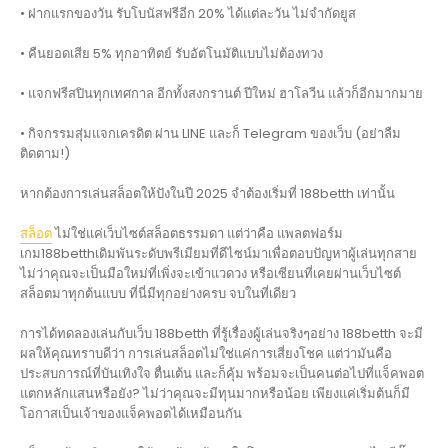
• ฝากแรกของวัน รับโบนัสฟรีอีก 20% ได้แต่ละวัน ไม่จำกัดยูส
• คืนยอดเสีย 5% ทุกอาทิตย์ รับอัตโนมัติแบบไม่ต้องทวง
• แจกฟรีสปินทุกเทศกาล อีกทั้งสงกรานต์ ปีใหม่ ฮาโลวีน แล้วก็อีกมากมาย
• กิจกรรมสุ่มแจกเครดิต ผ่าน LINE และก็ Telegram ของเว็บ (อย่าลืม
ติดตาม!)
หากต้องการเล่นสล็อตให้ปังในปี 2025 จำต้องเริ่มที่ 188betth เท่านั้น
สล็อต
ไม่ใช่แค่เว็บไซต์สล็อตธรรมดา แต่ว่าคือ แพลตฟอร์ม
เกม188betthเดิมพันระดับพรีเมียมที่ดีไซน์มาเพื่อตอบปัญหาผู้เล่นทุกสาย
ไม่ว่าคุณจะเป็นมือใหม่ที่เพิ่งจะเข้าแวดวง หรือเซียนที่เคยผ่านเว็บไซต์
สล็อตมาทุกต้นแบบ ที่นี่มีทุกอย่างครบ จบในที่เดียว
การได้ทดลองเล่นกับเว็บ 188betth ที่รู้เรื่องผู้เล่นจริงๆอย่าง 188betth จะมี
ผลให้คุณทราบดีว่า การเล่นสล็อตไม่ใช่แค่การเสี่ยงโชค แต่ว่ามันคือ
ประสบการณ์ที่บันเทิงใจ ตื่นเต้น และก็คุ้ม พร้อมจะเป็นคนต่อไปที่แจ็คพอต
แตกหลักแสนหรือยัง? ไม่ว่าคุณจะมีทุนมากหรือน้อย เพียงแค่เริ่มต้นก็มี
โอกาสเป็นเจ้าของแจ็คพอตได้เหมือนกัน