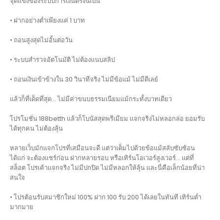
จุดแข็งของระบบการเงินตรงนี้เป็น
• ฝากอย่างต่ำเพียงแค่ 1 บาท
• ถอนสูงสุดไม่อั้นต่อวัน
• ระบบสำรวจอัตโนมัติ ไม่ต้องแนบสลิป
• ถอนเงินเข้าข้างใน 30 วินาทีจริง ไม่มีข้อแม้ ไม่มีดีเลย์
แล้วก็ที่เด็ดที่สุด… ไม่มีค่าขนบธรรมเนียมแม้กระทั้งบาทเดียว
โปรโมชั่น 188betth แล้วก็โบนัสสุดพรีเมียม แจกจริงไม่หลอกล่อ ยอมรับ
ได้ทุกคน ไม่ต้องลุ้น
หลายเว็บมักแจกโปรที่เสมือนจะดี แต่ว่าเต็มไปด้วยข้อแม้สลับซับซ้อน
ได้แก่ จะต้องแชร์ก่อน ฝากหลายรอบ หรือเทิร์นโอเวอร์สูงเวอร์… แต่ที่
สล็อต โปรเค้าแจกจริง ไม่มีปกปิด ไม่มีหลอกให้ลุ้น และนี่คือเล็กน้อยที่น่า
สนใจ
• โปรต้อนรับสมาชิกใหม่ 100% ฝาก 100 รับ 200 ได้เลยในทันที เทิร์นต่ำ
มากมาย