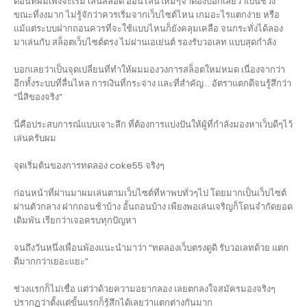
ตอนที่ผมเพิ่งจะเริ่ม เล่นสล็อต ออนไลน์ใหม่ๆจำต้องบอกเลยว่าเป็นช่วง
ขณะที่งงมาก ไม่รู้จักว่าควรเริ่มจากเว็บไซต์ไหน เกมอะไรแตกง่าย หรือ
แม้แต่ระบบฝากถอนควรที่จะใช้แบบไหนก็ยังคลุมเคลือ จนกระทั่งได้ลอง
มาเล่นกับ สล็อตเว็บไซต์ตรง ไม่ผ่านเอเย่นต์ รองรับวอเลท แบบสุดกำลัง
บอกเลยว่าเป็นจุดเปลี่ยนที่ทำให้ผมมองวงการสล็อตใหม่หมด เนื่องจากว่า
อีกทั้งระบบที่ลื่นไหล การเงินที่กระจ่าง และที่สำคัญ… อัตราแตกดีจนรู้สึกว่า
“นี่สิของจริง”
นี่คือประสบการณ์แบบเจาะลึก ที่ต้องการแบ่งปันให้ผู้ที่กำลังมองหาเว็บดีๆไว้
เล่นครับผม
จุดเริ่มต้นของการทดลอง coke55 จริงๆ
ก่อนหน้าที่ผ่านมาผมเล่นตามเว็บไซต์ที่หาพบทั่วๆไป โดยมากเป็นเว็บไซต์
ผ่านตัวกลาง ฝากถอนช้าบ้าง อั้นถอนบ้าง เพียงพอเล่นเจริญก็โดนจำกัดยอด
เดิมพัน เรียกว่าเจอครบทุกปัญหา
จนถึงวันหนึ่งเพื่อนพ้องแนะนำมาว่า “ทดลองเว็บตรงดูดิ รับวอเลทด้วย แตก
ดีมากกว่าเยอะแยะ”
ช่วงแรกก็ไม่เชื่อ แต่ว่าด้วยความอยากลอง เลยตกลงใจสมัครมองจริงๆ
ปรากฏว่าตั้งแต่ขั้นแรกก็รู้สึกได้เลยว่าแตกต่างกันมาก