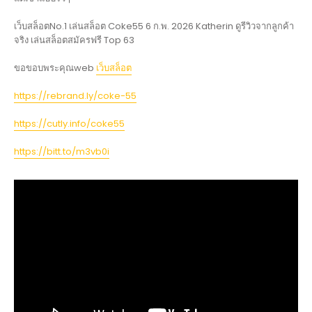
เว็บสล็อตNo.1 เล่นสล็อต Coke55 6 ก.พ. 2026 Katherin ดูรีวิวจากลูกค้า
จริง เล่นสล็อตสมัครฟรี Top 63
ขอขอบพระคุณweb
เว็บสล็อต
https://rebrand.ly/coke-55
https://cutly.info/coke55
https://bitt.to/m3vb0i