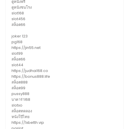
ดูหนังฟรี
ดูหนังชนโรง
slot168
slot456
สล็อต66
joker 123
pg168
https://jin55.net
slot99
สล็อต66
slot44
https://judhai168.co
https://bonus888.life
สล็อต888
สล็อต99
pussy888
บาคาร่า168
slotxo
สล็อตทดลอง
หนังโป๊ไทย
https://1xbetth.vip
pgslot