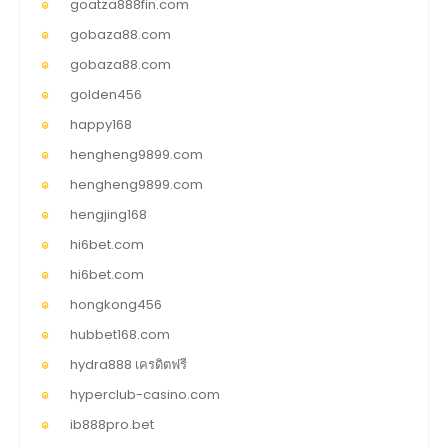
goatza888fin.com
gobaza88.com
gobaza88.com
golden456
happy168
hengheng9899.com
hengheng9899.com
hengjing168
hi6bet.com
hi6bet.com
hongkong456
hubbet168.com
hydra888 เครดิตฟรี
hyperclub-casino.com
ib888pro.bet