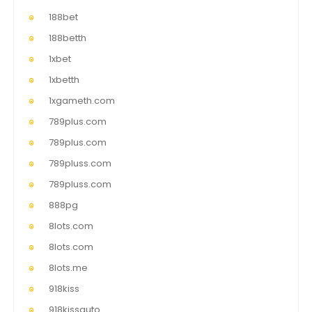
188bet
188betth
1xbet
1xbetth
1xgameth.com
789plus.com
789plus.com
789pluss.com
789pluss.com
888pg
8lots.com
8lots.com
8lots.me
918kiss
918kissauto