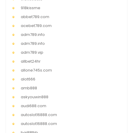
918kissme
abbet789.com
acebet789.com
adm789.info
adm789.info
adm789.vip
allbet24hr
allone745s.com
alot666
amb888
askyouwin888
audi688.com
autoslot16888.com
autoslot16888.com
baj88thb