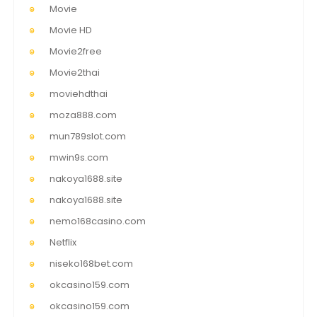
Movie
Movie HD
Movie2free
Movie2thai
moviehdthai
moza888.com
mun789slot.com
mwin9s.com
nakoya1688.site
nakoya1688.site
nemo168casino.com
Netflix
niseko168bet.com
okcasino159.com
okcasino159.com