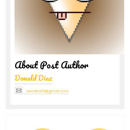
About Post Author
Donald Diaz
seoaba01@gmail.com