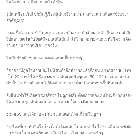
ไม่ต้องรอแอดมินตอบอะไรทั้งนั้น
รู้สึกเหมือนเว็บไซต์มันรู้เรื่องผู้เล่นจริงๆเพราะเวลาจะเล่นสล็อต “จังหวะ”
สำคัญมาก
บางครั้งต้องการเข้าไปหมุนตอนดวงกำลังมา ถ้าเกิดฝากช้าเป็นอารมณ์เสีย
ไปก่อน แต่ว่าเว็บไซต์ที่ผมเล่นนี่เป็นทำได้ไวมากมายจนกระทั่งมีความคิด
ว่า เอ้อ…ต่างจากที่เคยเจอจริงๆ
ไม่มีอย่างต่ำ = อิสระของคน เล่นสล็อต จริงๆ
อีกอย่างที่ถูกใจมากเป็น ไม่มีขั้นต่ำอีกทั้งฝากแล้วก็ถอน อยากฝาก 10 บาท
ก็ได้ 20 บาทก็ได้ หรือบางคราวเล่นแตกนิดๆถอน 50–100 บาทก็สามารถ
ทำเป็น ไม่ต้องทำยอด ไม่ต้องมียอดอย่างต่ำเสมือนหลายเว็บที่เคยเล่น
สิ่งนี้มันทำให้เกิดความรู้สึกว่า ไม่ถูกบังคับ ต้องการลองเกมใหม่ก็ฝากน้อยๆ
ได้ อยากหยุดเล่นก็ถอนออกเลย สบายใจกว่าเดิมเยอะมาก
coke55 เล่นได้ตลอด 1 วัน จะเล่นตอนไหนก็ไม่มีปัญหา
อีกเรื่องที่ประทับจิตใจเป็น เว็บไม่เคยล่ม ไม่เคยเข้าไม่ได้ บางคืนเคยเข้าตี
3 บางวันก็เล่นตอนพักกลางวัน หรือบางโอกาสว่างรุ่งเช้าๆ