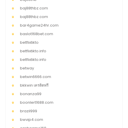
baj88thbz.com
baj88thbz.com
bar4game24hr.com
baslot168bet.com
betflixtikto
betflixtikto.info
betflixtikto.info
betway
betwin6666.com
bkkwin เครดิตฟรี
bonanza99
boonlert1688.com
brazil999
bwvip4.com