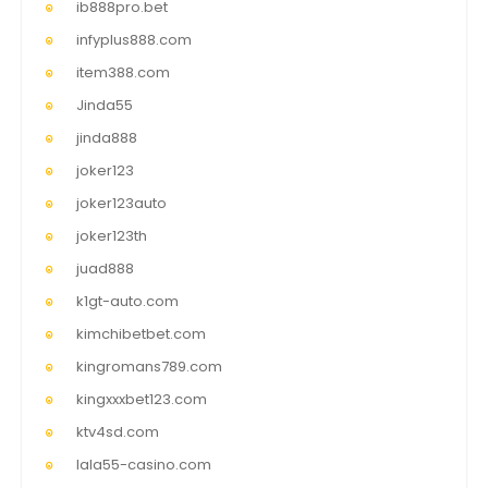
ib888pro.bet
infyplus888.com
item388.com
Jinda55
jinda888
joker123
joker123auto
joker123th
juad888
k1gt-auto.com
kimchibetbet.com
kingromans789.com
kingxxxbet123.com
ktv4sd.com
lala55-casino.com