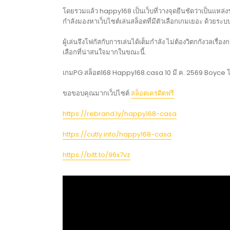
โดยรวมแล้ว happy168 เป็นเว็บที่วางจุดยืนชัดว่าเป็นแหล่ง
กำลังมองหาเว็บไซต์เล่นสล็อตที่มีตัวเลือกเกมเยอะ ด้วยระบบอ
ผู้เล่นจึงโฟกัสกับการเล่นได้เต็มกำลัง ไม่ต้องวิตกกังวลเรื่อ
เลือกที่น่าสนใจมากในขณะนี้.
เกมPG สล็อต168 Happy168.casa 10 มี.ค. 2569 Boyce
ขอขอบคุณมากเว็ปไซต์
สล็อตเครดิตฟรี
https://rebrand.ly/happy168-casa
https://cutly.info/happy168-casa
https://bitt.to/96x7vz