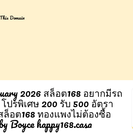
This Domain
ruary 2026 สล็อต168 อยากมีรถ
 โปรพิเศษ 200 รับ 500 อัตรา
น สล็อต168 ทองแพงไม่ต้องซื้อ
9 by Boyce happy168.casa