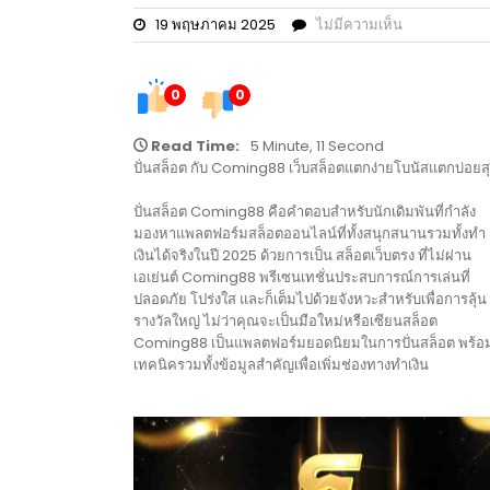
19 พฤษภาคม 2025
ไม่มีความเห็น
0
0
Read Time:
5 Minute, 11 Second
ปั่นสล็อต กับ Coming88 เว็บสล็อตแตกง่ายโบนัสแตกบ่อยส
ปั่นสล็อต Coming88 คือคำตอบสำหรับนักเดิมพันที่กำลัง
มองหาแพลตฟอร์มสล็อตออนไลน์ที่ทั้งสนุกสนานรวมทั้งทำ
เงินได้จริงในปี 2025 ด้วยการเป็น สล็อตเว็บตรง ที่ไม่ผ่าน
เอเย่นต์ Coming88 พรีเซนเทชั่นประสบการณ์การเล่นที่
ปลอดภัย โปร่งใส และก็เต็มไปด้วยจังหวะสำหรับเพื่อการลุ้น
รางวัลใหญ่ ไม่ว่าคุณจะเป็นมือใหม่หรือเซียนสล็อต
Coming88 เป็นแพลตฟอร์มยอดนิยมในการปั่นสล็อต พร้อ
เทคนิครวมทั้งข้อมูลสำคัญเพื่อเพิ่มช่องทางทำเงิน