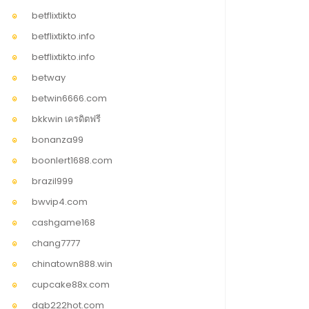
betflixtikto
betflixtikto.info
betflixtikto.info
betway
betwin6666.com
bkkwin เครดิตฟรี
bonanza99
boonlert1688.com
brazil999
bwvip4.com
cashgame168
chang7777
chinatown888.win
cupcake88x.com
dgb222hot.com