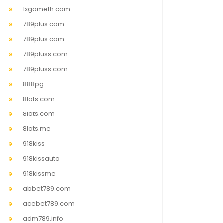
1xgameth.com
789plus.com
789plus.com
789pluss.com
789pluss.com
888pg
8lots.com
8lots.com
8lots.me
918kiss
918kissauto
918kissme
abbet789.com
acebet789.com
adm789.info