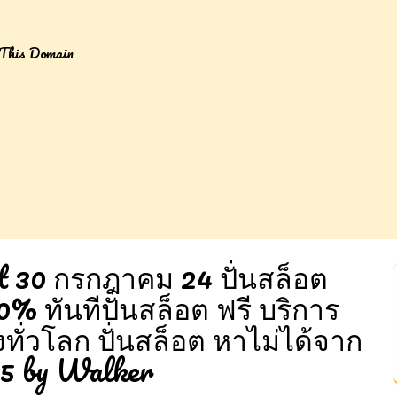
This Domain
et 30 กรกฎาคม 24 ปั่นสล็อต
0% ทันทีปั่นสล็อต ฟรี บริการ
ทั่วโลก ปั่นสล็อต หาไม่ได้จาก
p 45 by Walker