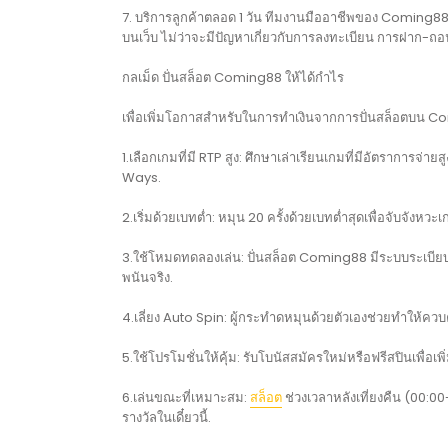
7. บริการลูกค้าตลอด 1 วัน ทีมงานมืออาชีพของ Coming8
บนเว็บ ไม่ว่าจะมีปัญหาเกี่ยวกับการลงทะเบียน การฝาก-ถอ
กลเม็ด ปั่นสล็อต Coming88 ให้ได้กำไร
เพื่อเพิ่มโอกาสสำหรับในการทำเงินจากการปั่นสล็อตบน Co
1.เลือกเกมที่มี RTP สูง: ศึกษาเล่าเรียนเกมที่มีอัตราการจ่ายสู
Ways.
2.เริ่มด้วยเบทต่ำ: หมุน 20 ครั้งด้วยเบทต่ำสุดเพื่อจับจังหวะ
3.ใช้โหมดทดลองเล่น: ปั่นสล็อต Coming88 มีระบบระเบีย
พนันจริง.
4.เลี่ยง Auto Spin: ผู้กระทำดหมุนด้วยตัวเองช่วยทำให้ค
5.ใช้โปรโมชั่นให้คุ้ม: รับโบนัสสมัครใหม่หรือฟรีสปินเพื่อเพิ
6.เล่นขณะที่เหมาะสม:
สล็อต
ช่วงเวลาหลังเที่ยงคืน (00:00
รางวัลในเดี๋ยวนี้.