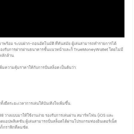
มาพร้อม ระบบฝาก-ถอนอัตโนมัติ ที่ทันสมัย ผู้เล่นสามารถทำรายการได้
ติ รองรับการฝากผ่านธนาคารชั้นแนวหน้าและก็ TrueMoneyWallet โดยไม่มี
หลักล้าน.
่มความคุ้มราคาให้กับการปั่นสล็อต เป็นต้นว่า:
้งยืดระยะเวลาการเล่นให้บันเทิงใจเพิ่มขึ้น.
g88 วางแบบมาให้ใช้งานง่าย รองรับการเล่นผ่าน สมาร์ทโฟน (iOS และ
ดแอปพลิเคชัน ผู้เล่นสามารถปั่นสล็อตได้ผ่านโปรแกรมท่องอินเตอร์เน็ต
็กราฟิกที่คมชัด.