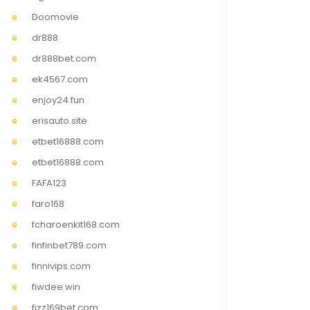
Doomovie
dr888
dr888bet.com
ek4567.com
enjoy24.fun
erisauto.site
etbet16888.com
etbet16888.com
FAFA123
faro168
fcharoenkit168.com
finfinbet789.com
finnivips.com
fiwdee.win
fizz169bet.com