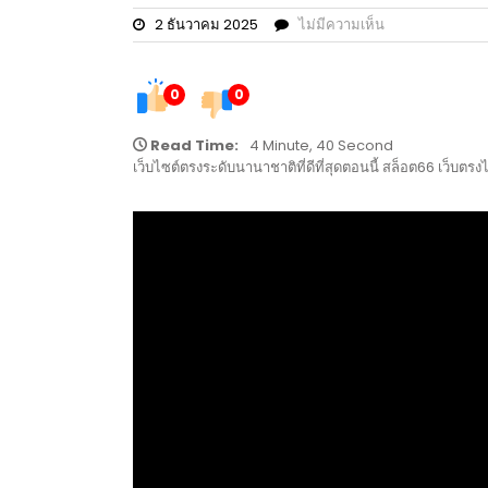
2 ธันวาคม 2025
ไม่มีความเห็น
0
0
Read Time:
4 Minute, 40 Second
เว็บไซต์ตรงระดับนานาชาติที่ดีที่สุดตอนนี้ สล็อต66 เว็บตรง