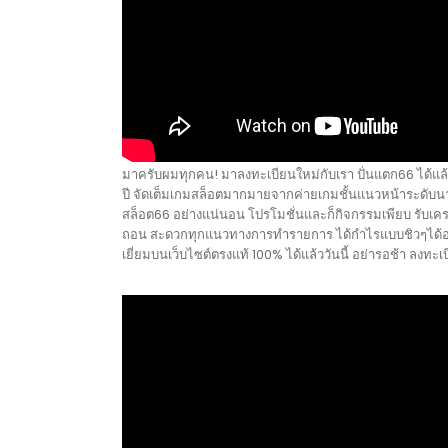
มาครับผมทุกคน! มาลงทะเบียนใหม่กับเรา ปั่นแตก66 ได้แล้ว
ปี จัดเต็มเกมสล็อตมากมายจากค่ายเกมชั้นแนวหน้าระดับนาน
สล็อต66 อย่างแน่นอน โปรโมชั่นและก็กิจกรรมเพียบ รับเครด
ถอน สะดวกทุกแนวทางการทำรายการ ได้กำไรแบบชิวๆได้อย่าง
เยี่ยมบนเว็บไซต์ตรงแท้ 100% ได้แล้ววันนี้ อย่ารอช้า ลงทะ