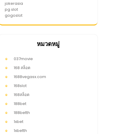
jokerasia
pg slot
gogoslot
หมวดหมู่
037movie
168 สล็อต
1688vegasx.com
168slot
168สล็อต
188bet
188betth
1xbet
1xbetth