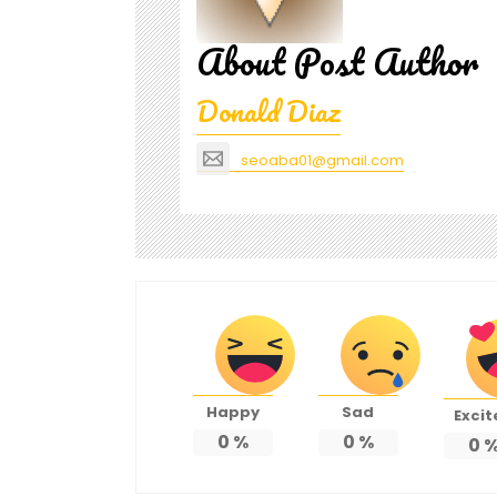
About Post Author
Donald Diaz
seoaba01@gmail.com
Happy
Sad
Excit
0
%
0
%
0