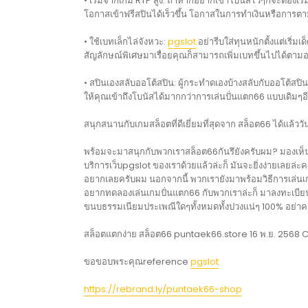
• เริ่มจากเกม RTP สูง: ถ้าหากอยากเข้าโบนัสไวๆก็จะต้องเร
โอกาสเข้าฟรีสปินได้เร็วขึ้น โอกาสในการทำเงินหรือการตามทุ
• ใช้เบทเล็กไล่จังหวะ:
pgslot
อย่ารีบใส่ทุนหนักตั้งแต่เริ่ม
สัญลักษณ์พิเศษมาเรื่อยคุณก็สามารถเพิ่มเบทขึ้นไปได้ตาม
• สปินเองสลับออโต้สปิน: ผู้กระทำดเองบ้างสลับกับออโต้สปิ
ให้คุณเข้าถึงโบนัสได้มากกว่าการเล่นปั่นแตก66 แบบเดิมๆอี
สนุกสนานกับเกมสล็อตที่ดีเยี่ยมที่สุดจาก สล็อต66 ได้แล้ววัน
พร้อมจะมาสนุกกับพวกเราสล็อต66กันรึยังครับผม? มองเห็น
บริการเว็บpgslot ของเราด้วยแล้วล่ะก็ มันจะยิ่งง่ายเลยล่ะคร
อยากเลยครับผม นอกจากนี้ พวกเรายังมาพร้อมวิธีการเล่นเกม
อยากทดลองเล่นเกมปั่นแตก66 กับพวกเราล่ะก็ มาลงทะเบียนให
ขนบธรรมเนียมประเพณีใดๆทั้งหมดทั้งปวงแน่ๆ 100% อย่าคอ
สล็อตแตกง่าย สล็อต66 puntaek66.store 16 พ.ย. 2568 
ขอขอบพระคุณreference
pgslot
https://rebrand.ly/puntaek66-shop