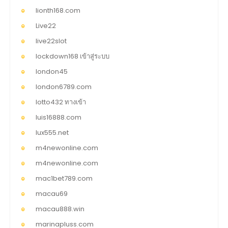
lionth168.com
Live22
live22slot
lockdown168 เข้าสู่ระบบ
london45
london6789.com
lotto432 ทางเข้า
luis16888.com
lux555.net
m4newonline.com
m4newonline.com
mac1bet789.com
macau69
macau888.win
marinapluss.com