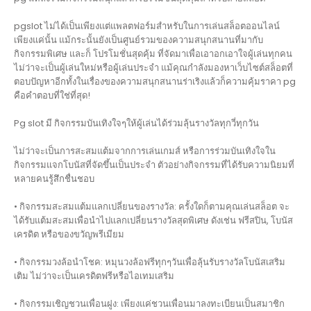
pgslot ไม่ได้เป็นเพียงแต่แพลตฟอร์มสำหรับในการเล่นสล็อตออนไลน์
เพียงแค่นั้น แม้กระนั้นยังเป็นศูนย์รวมของความสนุกสนานที่มากับ
กิจกรรมพิเศษ และก็ โปรโมชั่นสุดคุ้ม ที่จัดมาเพื่อเอาอกเอาใจผู้เล่นทุกคน
ไม่ว่าจะเป็นผู้เล่นใหม่หรือผู้เล่นประจำ แม้คุณกำลังมองหาเว็บไซต์สล็อตที่
ตอบปัญหาอีกทั้งในเรื่องของความสนุกสนานร่าเริงแล้วก็ความคุ้มราคา pg
คือคำตอบที่ใช่ที่สุด!
Pg slot มี กิจกรรมบันเทิงใจๆให้ผู้เล่นได้ร่วมลุ้นรางวัลทุกวี่ทุกวัน
ไม่ว่าจะเป็นการสะสมแต้มจากการเล่นเกมส์ หรือการร่วมบันเทิงใจใน
กิจกรรมแจกโบนัสที่จัดขึ้นเป็นประจำ ตัวอย่างกิจกรรมที่ได้รับความนิยมที่
หลายคนรู้สึกชื่นชอบ
• กิจกรรมสะสมแต้มแลกเปลี่ยนของรางวัล: ครั้งใดก็ตามคุณเล่นสล็อต จะ
ได้รับแต้มสะสมเพื่อนำไปแลกเปลี่ยนรางวัลสุดพิเศษ ดังเช่น ฟรีสปิน, โบนัส
เครดิต หรือของขวัญพรีเมียม
• กิจกรรมวงล้อนำโชค: หมุนวงล้อฟรีทุกๆวันเพื่อลุ้นรับรางวัลโบนัสเสริม
เติม ไม่ว่าจะเป็นเครดิตฟรีหรือไอเทมเสริม
• กิจกรรมเชิญชวนเพื่อนฝูง: เพียงแค่ชวนเพื่อนมาลงทะเบียนเป็นสมาชิก