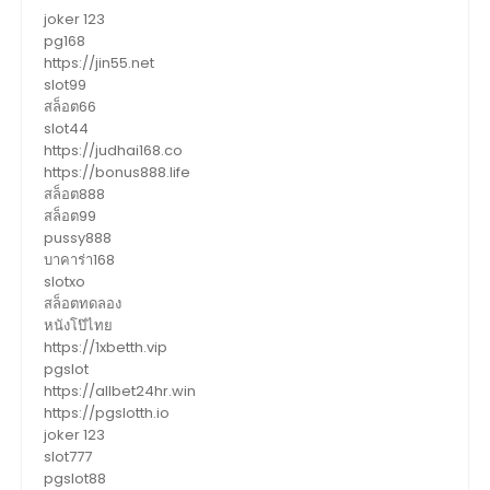
joker 123
pg168
https://jin55.net
slot99
สล็อต66
slot44
https://judhai168.co
https://bonus888.life
สล็อต888
สล็อต99
pussy888
บาคาร่า168
slotxo
สล็อตทดลอง
หนังโป๊ไทย
https://1xbetth.vip
pgslot
https://allbet24hr.win
https://pgslotth.io
joker 123
slot777
pgslot88