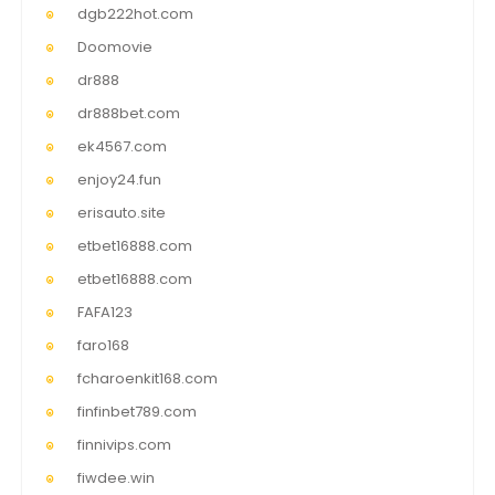
dgb222hot.com
Doomovie
dr888
dr888bet.com
ek4567.com
enjoy24.fun
erisauto.site
etbet16888.com
etbet16888.com
FAFA123
faro168
fcharoenkit168.com
finfinbet789.com
finnivips.com
fiwdee.win