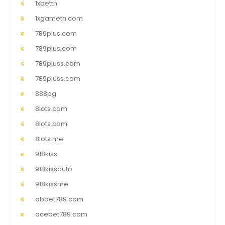
1xbetth
1xgameth.com
789plus.com
789plus.com
789pluss.com
789pluss.com
888pg
8lots.com
8lots.com
8lots.me
918kiss
918kissauto
918kissme
abbet789.com
acebet789.com