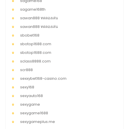
sagame168
sagame168th
sawan888 ทดลองเล่น
sawan888 ทดลองเล่น
sbobet168
sbotop1688.com
sbotop1688.com
sclass8888.com
scr888
sexxybet168-casino.com
sexy168
sexyauto168
sexygame
sexygame1688
sexygameplus.me