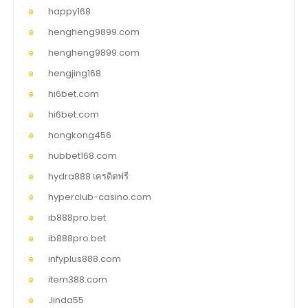
happy168
hengheng9899.com
hengheng9899.com
hengjing168
hi6bet.com
hi6bet.com
hongkong456
hubbet168.com
hydra888 เครดิตฟรี
hyperclub-casino.com
ib888pro.bet
ib888pro.bet
infyplus888.com
item388.com
Jinda55