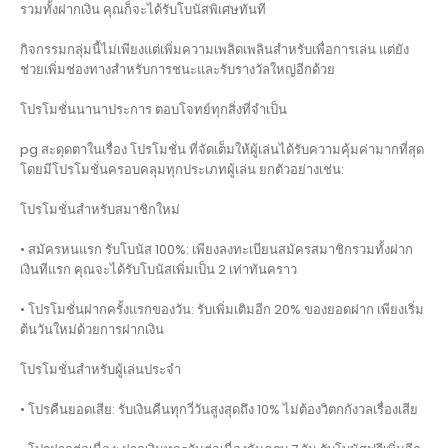
รวมทั้งฝากเงิน คุณก็จะได้รับโบนัสพิเศษทันที
กิจกรรมกลุ่มนี้ไม่เพียงแต่เพิ่มความเพลิดเพลินสำหรับเพื่อการเล่น แต่ยัง
ช่วยเพิ่มช่องทางสำหรับการชนะและรับรางวัลใหญ่อีกด้วย
โปรโมชั่นนานาประการ ตอบโจทย์ทุกสิ่งที่จำเป็น
pg สะดุดตาในเรื่อง โปรโมชั่น ที่จัดเต็มให้ผู้เล่นได้รับความคุ้มค่ามากที่สุด
โดยมีโปรโมชั่นครอบคลุมทุกประเภทผู้เล่น ยกตัวอย่างเช่น:
โปรโมชั่นสำหรับสมาชิกใหม่
• สมัครหนแรก รับโบนัส 100%: เพียงลงทะเบียนสมัครสมาชิกรวมทั้งฝาก
เงินทีแรก คุณจะได้รับโบนัสเพิ่มเป็น 2 เท่าทันคราว
• โปรโมชั่นฝากครั้งแรกของวัน: รับเพิ่มเติมอีก 20% ของยอดฝาก เพียงเริ่ม
ต้นวันใหม่ด้วยการฝากเงิน
โปรโมชั่นสำหรับผู้เล่นประจำ
• โปรคืนยอดเสีย: รับเงินคืนทุกวี่วันสูงสุดถึง 10% ไม่ต้องวิตกกังวลเรื่องเสีย