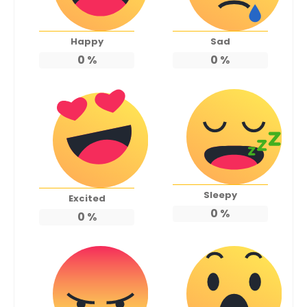
Happy
Sad
0
%
0
%
Sleepy
Excited
0
%
0
%