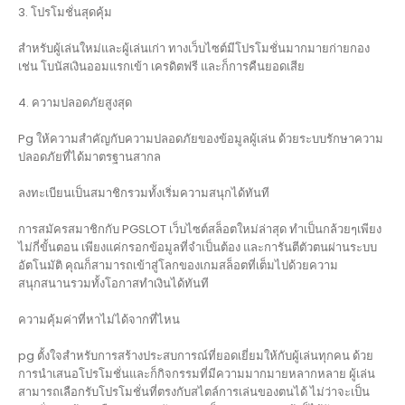
3. โปรโมชั่นสุดคุ้ม
สำหรับผู้เล่นใหม่และผู้เล่นเก่า ทางเว็บไซต์มีโปรโมชั่นมากมายก่ายกอง
เช่น โบนัสเงินออมแรกเข้า เครดิตฟรี และก็การคืนยอดเสีย
4. ความปลอดภัยสูงสุด
Pg ให้ความสำคัญกับความปลอดภัยของข้อมูลผู้เล่น ด้วยระบบรักษาความ
ปลอดภัยที่ได้มาตรฐานสากล
ลงทะเบียนเป็นสมาชิกรวมทั้งเริ่มความสนุกได้ทันที
การสมัครสมาชิกกับ PGSLOT เว็บไซต์สล็อตใหม่ล่าสุด ทำเป็นกล้วยๆเพียง
ไม่กี่ขั้นตอน เพียงแค่กรอกข้อมูลที่จำเป็นต้อง และการันตีตัวตนผ่านระบบ
อัตโนมัติ คุณก็สามารถเข้าสู่โลกของเกมสล็อตที่เต็มไปด้วยความ
สนุกสนานรวมทั้งโอกาสทำเงินได้ทันที
ความคุ้มค่าที่หาไม่ได้จากที่ไหน
pg ตั้งใจสำหรับการสร้างประสบการณ์ที่ยอดเยี่ยมให้กับผู้เล่นทุกคน ด้วย
การนำเสนอโปรโมชั่นและก็กิจกรรมที่มีความมากมายหลากหลาย ผู้เล่น
สามารถเลือกรับโปรโมชั่นที่ตรงกับสไตล์การเล่นของตนได้ ไม่ว่าจะเป็น