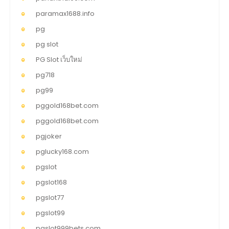
paramax1688.info
pg
pg slot
PG Slot เว็บใหม่
pg718
pg99
pggold168bet.com
pggold168bet.com
pgjoker
pglucky168.com
pgslot
pgslot168
pgslot77
pgslot99
pgslot999bets.com