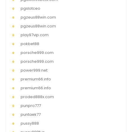
pgslotceo
pgzeus88win.com
pgzeus88win.com
play97vip.com
pokbet88
porsche999.com
porsche999.com
power999.net
premium66.info
premium66.info
proded888x.com
punpro777
puntaek77
pussy888