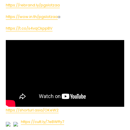
https://rebrand.ly/pgslotzaa
https://wow.in.th/pgslotzaa
a
https://t.co/s4vqCkppBV
https://shorturl.asia/OKeW2
https://cutt.ly/7eBWffy7