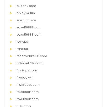
ek4567.com
enjoy24.fun
erisauto.site
etbet16888.com
etbet16888.com
FAFA123
faro168
fcharoenkit168.com
finfinbet789.com
finnivips.com
fiwdee.win
fizz169bet.com
fox689ok.com
fox689ok.com
fullslotpg