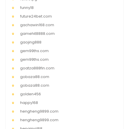
funny18
future24bet.com
gachawin168.com
gamehit8888.com
gaojing888
gem99ths.com
gem99ths.com
goatza888fin.com
gobaza88.com
gobaza88.com
golden456
happy168
hengheng9899.com
hengheng9899.com
hengjing168