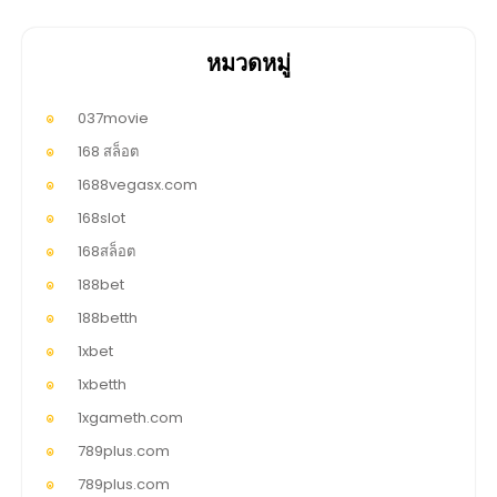
หมวดหมู่
037movie
168 สล็อต
1688vegasx.com
168slot
168สล็อต
188bet
188betth
1xbet
1xbetth
1xgameth.com
789plus.com
789plus.com