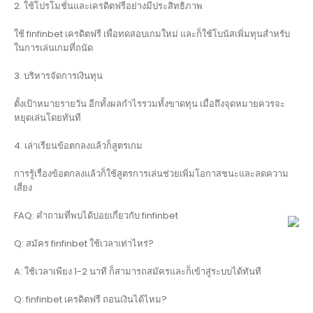
2. ใช้โปรโมชั่นและเครดิตฟรีอย่างมีประสิทธิภาพ
ใช้ finfinbet เครดิตฟรี เพื่อทดสอบเกมใหม่ และก็ใช้โบนัสเพิ่มทุนสำหรับ
ในการเล่นเกมที่ถนัด
3. บริหารจัดการเงินทุน
ตั้งเป้าหมายรายวัน อีกทั้งผลกำไรรวมทั้งขาดทุน เมื่อถึงจุดหมายควรจะ
หยุดเล่นโดยทันที
4. เล่าเรียนข้อตกลงแล้วก็สูตรเกม
การรู้เรื่องข้อตกลงแล้วก็ใช้สูตรการเล่นช่วยเพิ่มโอกาสชนะและลดความ
เสี่ยง
FAQ: คำถามที่พบได้บ่อยเกี่ยวกับ finfinbet
Q: สมัคร finfinbet ใช้เวลาเท่าไหร่?
A: ใช้เวลาเพียง 1-2 นาที ก็สามารถสมัครและก็เข้าสู่ระบบได้ทันที
Q: finfinbet เครดิตฟรี ถอนเงินได้ไหม?