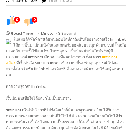
4 ตุลาคม 2025
ไม่มีความเห็น
0
0
Read Time:
4 Minute, 43 Second
ในสมัยดิจิทัลที่การเดิมพันออนไลน์กำลังเติบโตอย่างรวดเร็ว finfinbet
ได้ก้าวขึ้นมาเป็นหนึ่งในแพลตฟอร์มยอดนิยมสูงสุด ด้วยระบบที่ล้ำสมัย
ปลอดภัย รวมทั้งใช้งานง่าย ไม่ว่าคุณจะเป็นนักพนันมือใหม่หรือผู้มี
ประสบการณ์ finfinbet มีทุกอย่างที่คุณปรารถนา ตั้งแต่การ
finfinbet
สมัคร
ที่เร็วทันใจ ระบบ finfinbet เข้าระบบ ที่รองรับทุกอุปกรณ์ ไปจน
กระทั่งโปรโมชั่น finfinbet เครดิตฟรี ที่มอบความคุ้มราคาให้แก่ผู้เล่นทุก
คน
ทำความรู้จักกับ finfinbet
เว็บเดิมพันเชื่อใจได้และก็ไม่เป็นอันตราย
finfinbet เน้นให้บริการที่โปร่งใสแล้วก็มีมาตรฐานสากล โดยได้รับการ
ตรวจทานระบบเกมจากสถาบันที่ไว้ใจได้ ผู้เล่นสามารถมั่นอกมั่นใจได้ว่า
ทุกการพนันจะเป็นไปโดยความเป็นธรรมและก็ไม่เป็นอันตราย ข้อมูลส่วน
ตัวและธุรกรรมทางด้านการเงินจะถูกเข้ารหัสด้วยเทคโนโลยี SSL ระดับที่