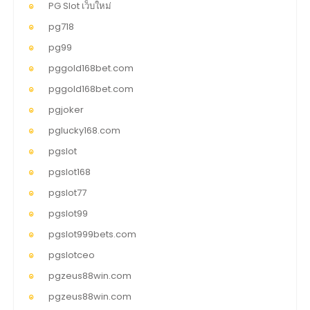
PG Slot เว็บใหม่
pg718
pg99
pggold168bet.com
pggold168bet.com
pgjoker
pglucky168.com
pgslot
pgslot168
pgslot77
pgslot99
pgslot999bets.com
pgslotceo
pgzeus88win.com
pgzeus88win.com