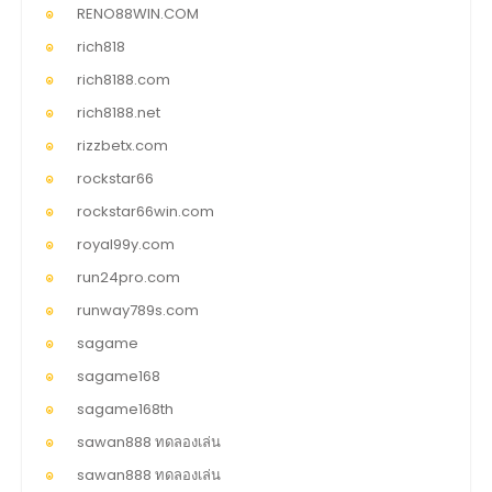
RENO88WIN.COM
rich818
rich8188.com
rich8188.net
rizzbetx.com
rockstar66
rockstar66win.com
royal99y.com
run24pro.com
runway789s.com
sagame
sagame168
sagame168th
sawan888 ทดลองเล่น
sawan888 ทดลองเล่น