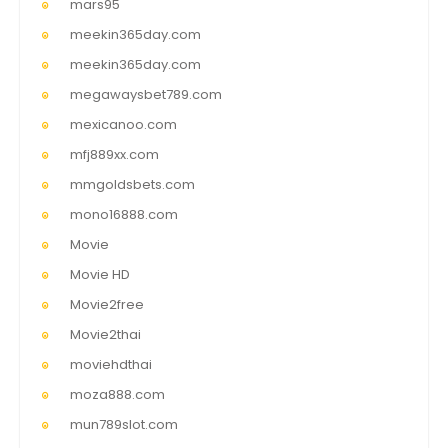
mars95
meekin365day.com
meekin365day.com
megawaysbet789.com
mexicanoo.com
mfj889xx.com
mmgoldsbets.com
mono16888.com
Movie
Movie HD
Movie2free
Movie2thai
moviehdthai
moza888.com
mun789slot.com