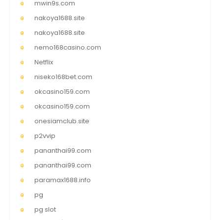
mwin9s.com
nakoya1688.site
nakoya1688.site
nemo168casino.com
Netflix
niseko168bet.com
okcasino159.com
okcasino159.com
onesiamclub.site
p2vvip
pananthai99.com
pananthai99.com
paramax1688.info
pg
pg slot