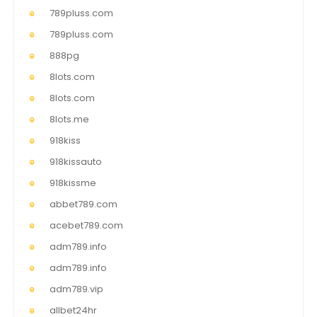
789pluss.com
789pluss.com
888pg
8lots.com
8lots.com
8lots.me
918kiss
918kissauto
918kissme
abbet789.com
acebet789.com
adm789.info
adm789.info
adm789.vip
allbet24hr