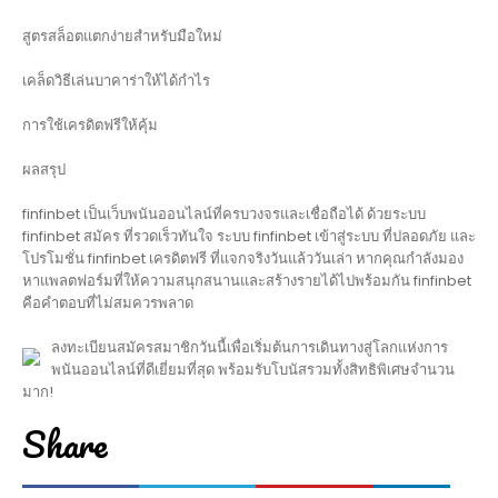
สูตรสล็อตแตกง่ายสำหรับมือใหม่
เคล็ดวิธีเล่นบาคาร่าให้ได้กำไร
การใช้เครดิตฟรีให้คุ้ม
ผลสรุป
finfinbet เป็นเว็บพนันออนไลน์ที่ครบวงจรและเชื่อถือได้ ด้วยระบบ
finfinbet สมัคร ที่รวดเร็วทันใจ ระบบ finfinbet เข้าสู่ระบบ ที่ปลอดภัย และ
โปรโมชั่น finfinbet เครดิตฟรี ที่แจกจริงวันแล้ววันเล่า หากคุณกำลังมอง
หาแพลตฟอร์มที่ให้ความสนุกสนานและสร้างรายได้ไปพร้อมกัน finfinbet
คือคำตอบที่ไม่สมควรพลาด
ลงทะเบียนสมัครสมาชิกวันนี้เพื่อเริ่มต้นการเดินทางสู่โลกแห่งการ
พนันออนไลน์ที่ดีเยี่ยมที่สุด พร้อมรับโบนัสรวมทั้งสิทธิพิเศษจำนวน
มาก!
Share