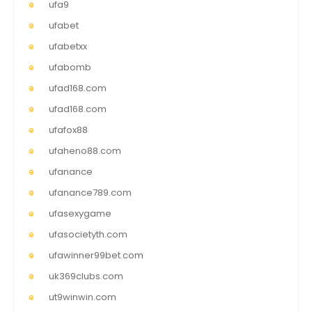
ufa9
ufabet
ufabetxx
ufabomb
ufad168.com
ufad168.com
ufafox88
ufaheno88.com
ufanance
ufanance789.com
ufasexygame
ufasocietyth.com
ufawinner99bet.com
uk369clubs.com
ut9winwin.com