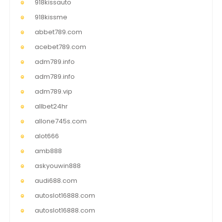
918kissauto
918kissme
abbet789.com
acebet789.com
adm789.info
adm789.info
adm789.vip
allbet24hr
allone745s.com
alot666
amb888
askyouwin888
audi688.com
autoslot16888.com
autoslot16888.com