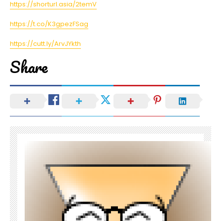
https://shorturl.asia/2temV
https://t.co/K3gpezFSag
https://cutt.ly/ArvJYkth
Share