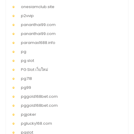
onesiamclub.site
p2vvip
pananthai99.com
pananthai99.com
paramax1688.info
pg
pg slot
PG Slot เว็บใหม่
pg718
pg99
pggold168bet.com
pggold168bet.com
pgjoker
pglucky168.com
pgslot