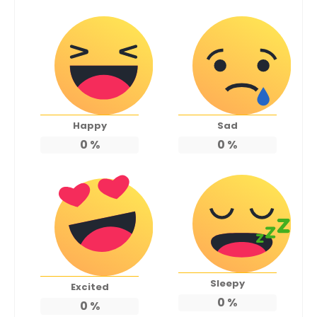
Happy
Sad
0
%
0
%
Sleepy
Excited
0
%
0
%