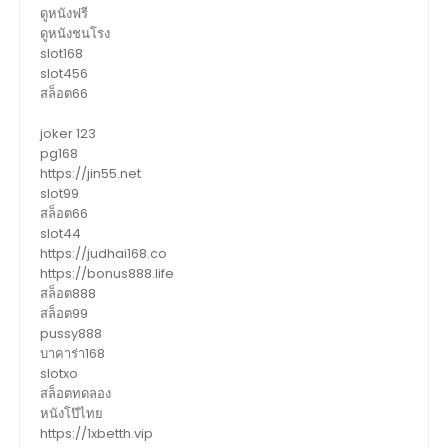
ดูหนังฟรี
ดูหนังชนโรง
slot168
slot456
สล็อต66
joker 123
pg168
https://jin55.net
slot99
สล็อต66
slot44
https://judhai168.co
https://bonus888.life
สล็อต888
สล็อต99
pussy888
บาคาร่า168
slotxo
สล็อตทดลอง
หนังโป๊ไทย
https://1xbetth.vip