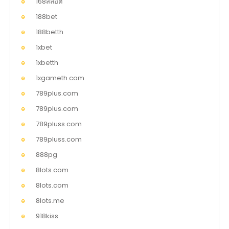
168สล็อต
188bet
188betth
1xbet
1xbetth
1xgameth.com
789plus.com
789plus.com
789pluss.com
789pluss.com
888pg
8lots.com
8lots.com
8lots.me
918kiss