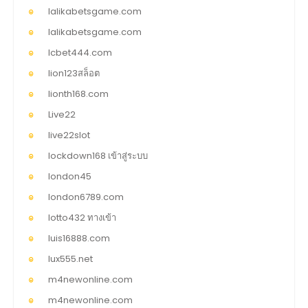
lalikabetsgame.com
lalikabetsgame.com
lcbet444.com
lion123สล็อต
lionth168.com
Live22
live22slot
lockdown168 เข้าสู่ระบบ
london45
london6789.com
lotto432 ทางเข้า
luis16888.com
lux555.net
m4newonline.com
m4newonline.com