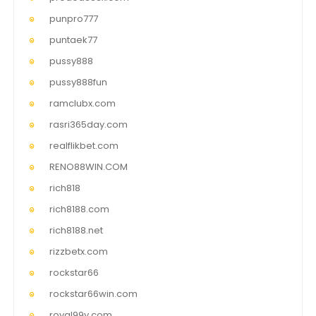
punpro777
puntaek77
pussy888
pussy888fun
ramclubx.com
rasri365day.com
realflikbet.com
RENO88WIN.COM
rich818
rich8188.com
rich8188.net
rizzbetx.com
rockstar66
rockstar66win.com
royal99y.com