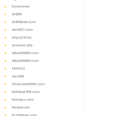
Doomovie
dr888
dr888bet.com
ek4567.com
enjoy24.fun
erisauto.site
etbet16888.com
etbet16888.com
FAFA123
faro168
fcharoenkit168.com
finfinbet789.com
finnivips.com
fiwdee.win
fizz169bet.com