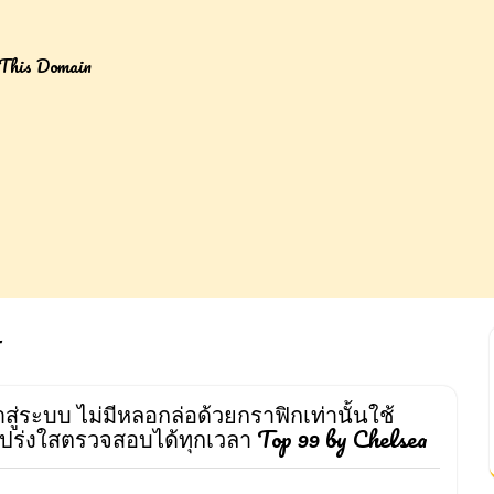
This Domain
ร
าสู่ระบบ ไม่มีหลอกล่อด้วยกราฟิกเท่านั้นใช้
โปร่งใสตรวจสอบได้ทุกเวลา Top 99 by Chelsea