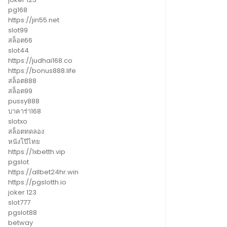
pg168
https://jin55.net
slot99
สล็อต66
slot44
https://judhai168.co
https://bonus888.life
สล็อต888
สล็อต99
pussy888
บาคาร่า168
slotxo
สล็อตทดลอง
หนังโป๊ไทย
https://1xbetth.vip
pgslot
https://allbet24hr.win
https://pgslotth.io
joker 123
slot777
pgslot88
betway