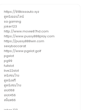
https://918kissauto.xyz
ดูหนังออนไลน์
sa gaming
joker123
http://www.movie87hd.com
https://www.pussy888play.com
https://pussy888win.com
sexybaccarat
https://www.pgslot.golf
pgslot
pg99
fullslot
live22slot
หนังชนโรง
ดูหนังฟรี
ดูหนังชนโรง
slot168
slot456
สล็อต66
joker 123