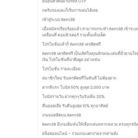
ยืนยันตัวตนผ่านรหัส OTP
กดรับรองและก็เริ่มการเล่นได้เลย
เข้าสู่ระบบ item38
เมื่อสมัครเรียบร้อยแล้ว สามารถกระทำ item38 เข้าระบบ ไ
เคลื่อนที่ คอมพิวเตอร์ รวมทั้งแท็บเล็ต
โปรโมชั่นแล้วก็ item38 เครดิตฟรี
item38 เครดิตฟรี เป็นเลิศในคุณลักษณะเด่นที่ยั่วยวนใ
เงิน โปรโมชั่นที่น่าดึงดูด อย่างเช่น:
โปรโมชั่น รายละเอียด
สมาชิกใหม่ รับเครดิตฟรีในทันที ไม่ต้องฝาก
ฝากทีแรก โบนัส 50% สูงสุด 2,000 บาท
โบนัสรายวัน ฝากทุกๆวันรับเพิ่ม 20%
คืนยอดเสีย รับคืนสูงสุด 10% ทุกอาทิตย์
เกมยอดฮิตบน item38
item38 มีเกมเดิมพันให้เลือกเล่นหลากหลาย ครบทุกชนิ
สล็อตออนไลน์ – รวมเกมแตกง่ายจากค่ายดัง