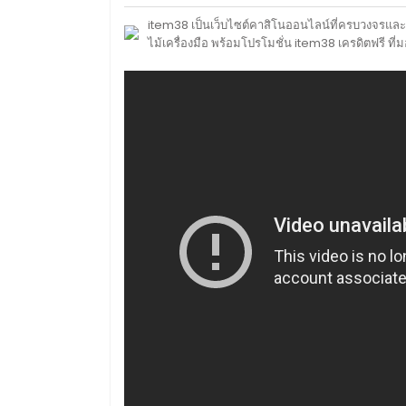
item38 เป็นเว็บไซต์คาสิโนออนไลน์ที่ครบวงจรและเป็นท
ไม้เครื่องมือ พร้อมโปรโมชั่น item38 เครดิตฟรี ที่มอบใ