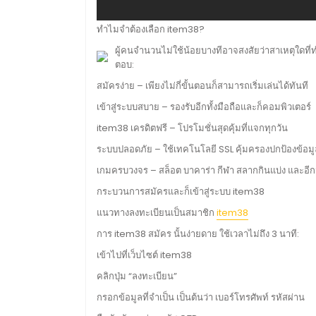
ทำไมจำต้องเลือก item38?
ผู้คนจำนวนไม่ใช้น้อยบางทีอาจสงสัยว่าสาเหตุใดที
ตอบ:
สมัครง่าย – เพียงไม่กี่ขั้นตอนก็สามารถเริ่มเล่นได้ทันที
เข้าสู่ระบบสบาย – รองรับอีกทั้งมือถือและก็คอมพิวเตอร์
item38 เครดิตฟรี – โปรโมชั่นสุดคุ้มที่แจกทุกวัน
ระบบปลอดภัย – ใช้เทคโนโลยี SSL คุ้มครองปกป้องข้อมู
เกมครบวงจร – สล็อต บาคาร่า กีฬา สลากกินแบ่ง และอ
กระบวนการสมัครและก็เข้าสู่ระบบ item38
แนวทางลงทะเบียนเป็นสมาชิก
item38
การ item38 สมัคร นั้นง่ายดาย ใช้เวลาไม่ถึง 3 นาที:
เข้าไปที่เว็บไซต์ item38
คลิกปุ่ม “ลงทะเบียน”
กรอกข้อมูลที่จำเป็น เป็นต้นว่า เบอร์โทรศัพท์ รหัสผ่าน