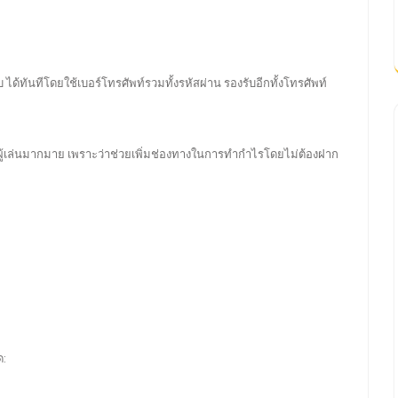
ด้ทันทีโดยใช้เบอร์โทรศัพท์รวมทั้งรหัสผ่าน รองรับอีกทั้งโทรศัพท์
จผู้เล่นมากมาย เพราะว่าช่วยเพิ่มช่องทางในการทำกำไรโดยไม่ต้องฝาก
ด: