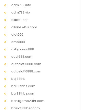
adm789.info
adm789.vip
allbet24hr
allone745s.com
alot666
amb888
askyouwin888
audi688.com
autoslot16888.com
autoslot16888.com
baj88thb
baj88thbz.com
baj88thbz.com
bar4game24hr.com
baslot168bet.com